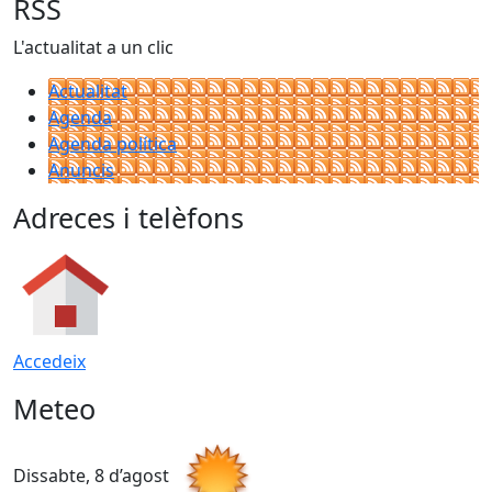
RSS
L'actualitat a un clic
Actualitat
Agenda
Agenda política
Anuncis
Adreces i telèfons
Accedeix
Meteo
Dissabte, 8 d’agost
D