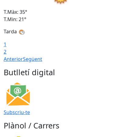
T.Màx: 35°
T
T.Min: 21°
T
Tarda
1
2
Anterior
Següent
Butlletí digital
Subscriu-te
Plànol / Carrers