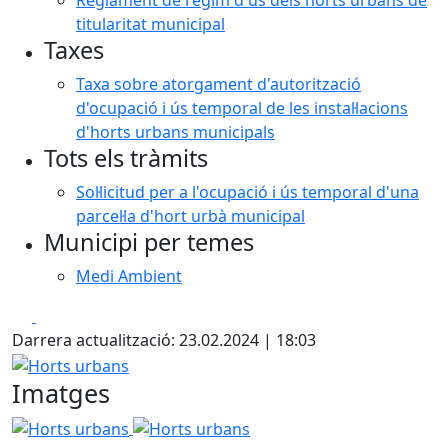
Reglament de règim d'ús dels horts urbans de
titularitat municipal
Taxes
Taxa sobre atorgament d'autorització
d'ocupació i ús temporal de les instal·lacions
d'horts urbans municipals
Tots els tràmits
Sol·licitud per a l'ocupació i ús temporal d'una
parcel·la d'hort urbà municipal
Municipi per temes
Medi Ambient
Facebook
X
Darrera actualització: 23.02.2024 | 18:03
Horts urbans
Imatges
Horts urbans
Horts urbans