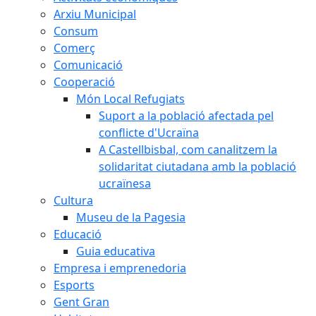
Arxiu Municipal
Consum
Comerç
Comunicació
Cooperació
Món Local Refugiats
Suport a la població afectada pel
conflicte d'Ucraïna
A Castellbisbal, com canalitzem la
solidaritat ciutadana amb la població
ucraïnesa
Cultura
Museu de la Pagesia
Educació
Guia educativa
Empresa i emprenedoria
Esports
Gent Gran