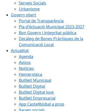
Serveis Socials
Urbanisme
Govern obert
Portal de Transparència
Pla d'Actuació Municipal 2023-2027
Bon Govern i integritat pública
Decàleg de Bones Pràctiques de la
Comunicació Local
Actualitat
Agenda
Avisos
Notícies
Hemeroteca
Butlletí Municipal
Butlletí Digital
Butlletí Digital Jove
Butlletí Empresarial
App Castellbisbal a prop
Xarxes socials