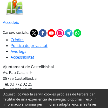
Accedeix
Xarxes socials:
Crèdits
Política de privacitat
Avís legal
Accessibilitat
Ajuntament de Castellbisbal
Av. Pau Casals 9
08755 Castellbisbal
Tel. 93 772 02 25
Fax 93 772 13 07
Aquest lloc web fa servir cookies pròpies i de tercers per
facilitar-te una experiència de navegació òptima i recollir
Amb la col·laboració de:
informació anònima per millorar i adaptar-nos a les teves