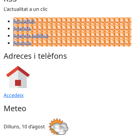
L'actualitat a un clic
Actualitat
Agenda
Agenda política
Anuncis
Adreces i telèfons
Accedeix
Meteo
Dilluns, 10 d’agost
D