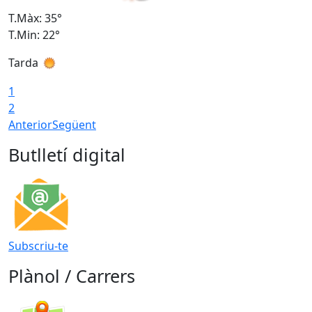
T.Màx: 35°
T
T.Min: 22°
T
Tarda
T
1
2
Anterior
Següent
Butlletí digital
Subscriu-te
Plànol / Carrers