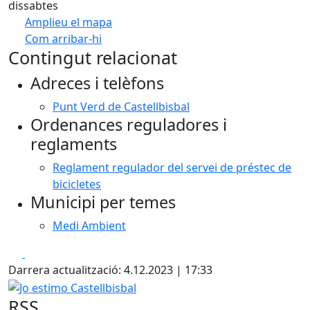
dissabtes
Amplieu el mapa
Com arribar-hi
Leaflet
Contingut relacionat
+
Adreces i telèfons
−
Punt Verd de Castellbisbal
Ordenances reguladores i
reglaments
Reglament regulador del servei de préstec de
bicicletes
Municipi per temes
Medi Ambient
Facebook
X
Darrera actualització: 4.12.2023 | 17:33
Jo estimo Castellbisbal
RSS