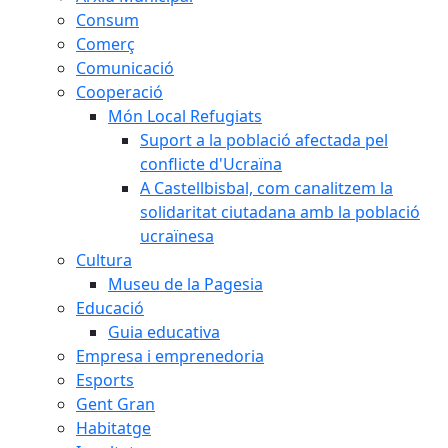
Consum
Comerç
Comunicació
Cooperació
Món Local Refugiats
Suport a la població afectada pel
conflicte d'Ucraïna
A Castellbisbal, com canalitzem la
solidaritat ciutadana amb la població
ucraïnesa
Cultura
Museu de la Pagesia
Educació
Guia educativa
Empresa i emprenedoria
Esports
Gent Gran
Habitatge