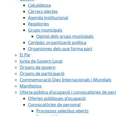
L'alcaldessa
Càrrecs electes
Agenda institucional
Regidories
Grups municipals
Opinió dels grups municipals
Cartipàs: organització política
Organismes dels que forma part
El Ple
Junta de Govern Local
Òrgans de govern
Òrgans de participació
Commemoració Dies Internacionals i Mundials
Manifestos
Oferta pública d'ocupació i convocatòries de per
Ofertes públiques d'ocupació
Convocatòries de personal
Processos selectius oberts