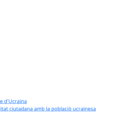
te d'Ucraïna
ritat ciutadana amb la població ucraïnesa