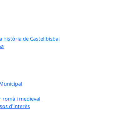
a història de Castellbisbal
na
 Municipal
or romà i medieval
rsos d'interès