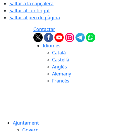
Saltar a la capçalera
Saltar al contingut
Saltar al peu de pàgina
Contactar
Idiomes
Català
Castellà
Anglès
Alemany
Francès
07.08.2026 | 03:45
Ajuntament
Govern