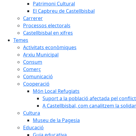
Patrimoni Cultural
El Capbreu de Castellbisbal
Carrerer
Processos electorals
Castellbisbal en xifres
Temes
Activitats econòmiques
Arxiu Municipal
Consum
Comerç
Comunicació
Cooperació
Món Local Refugiats
Suport a la població afectada pel conflic
A Castellbisbal, com canalitzem la solida
Cultura
Museu de la Pagesia
Educació
Guia educativa