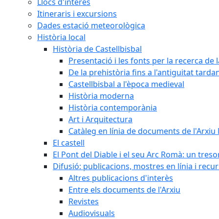
Llocs d'interès
Itineraris i excursions
Dades estació meteorològica
Història local
Història de Castellbisbal
Presentació i les fonts per la recerca de l
De la prehistòria fins a l'antiguitat tarda
Castellbisbal a l'època medieval
Història moderna
Història contemporània
Art i Arquitectura
Catàleg en línia de documents de l'Arxiu
El castell
El Pont del Diable i el seu Arc Romà: un tres
Difusió: publicacions, mostres en línia i recu
Altres publicacions d'interès
Entre els documents de l'Arxiu
Revistes
Audiovisuals