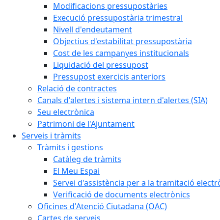
Modificacions pressupostàries
Execució pressupostària trimestral
Nivell d'endeutament
Objectius d'estabilitat pressupostària
Cost de les campanyes institucionals
Liquidació del pressupost
Pressupost exercicis anteriors
Relació de contractes
Canals d'alertes i sistema intern d'alertes (SIA)
Seu electrònica
Patrimoni de l'Ajuntament
Serveis i tràmits
Tràmits i gestions
Catàleg de tràmits
El Meu Espai
Servei d'assistència per a la tramitació electr
Verificació de documents electrònics
Oficines d'Atenció Ciutadana (OAC)
Cartes de serveis