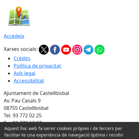
Accedeix
Xarxes socials:
Crèdits
Política de privacitat
Avís legal
Accessibilitat
Ajuntament de Castellbisbal
Av. Pau Casals 9
08755 Castellbisbal
Tel. 93 772 02 25
Fax 93 772 13 07
Aquest lloc web fa servir cookies pròpies i de tercers per
facilitar-te una experiència de navegació òptima i recollir
Amb la col·laboració de: