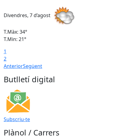
Divendres, 7 d’agost
D
T.Màx: 34°
T
T.Min: 21°
T
1
T
2
Anterior
Següent
Butlletí digital
Subscriu-te
Plànol / Carrers