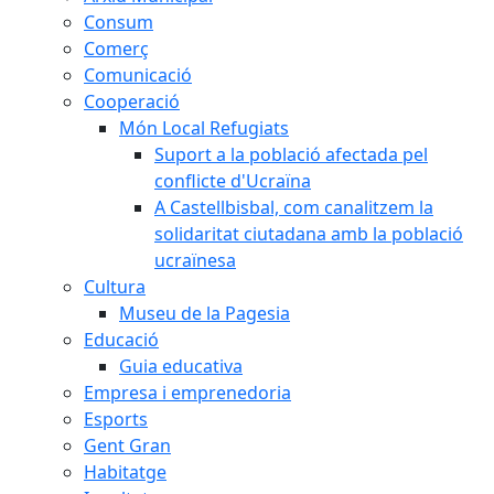
Consum
Comerç
Comunicació
Cooperació
Món Local Refugiats
Suport a la població afectada pel
conflicte d'Ucraïna
A Castellbisbal, com canalitzem la
solidaritat ciutadana amb la població
ucraïnesa
Cultura
Museu de la Pagesia
Educació
Guia educativa
Empresa i emprenedoria
Esports
Gent Gran
Habitatge