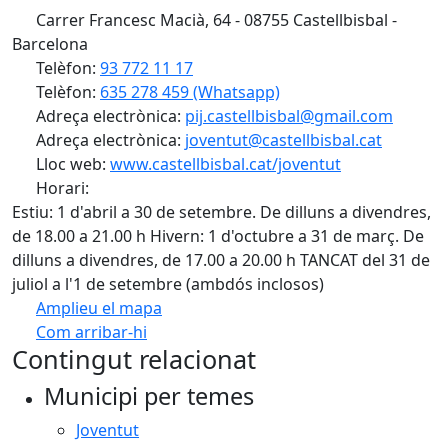
Carrer Francesc Macià, 64 - 08755 Castellbisbal -
Barcelona
Telèfon:
93 772 11 17
Telèfon:
635 278 459 (Whatsapp)
Adreça electrònica:
pij.castellbisbal@gmail.com
Adreça electrònica:
joventut@castellbisbal.cat
Lloc web:
www.castellbisbal.cat/joventut
Horari:
Estiu: 1 d'abril a 30 de setembre. De dilluns a divendres,
de 18.00 a 21.00 h Hivern: 1 d'octubre a 31 de març. De
dilluns a divendres, de 17.00 a 20.00 h TANCAT del 31 de
juliol a l'1 de setembre (ambdós inclosos)
Amplieu el mapa
Com arribar-hi
Leaflet
Contingut relacionat
+
Municipi per temes
−
Joventut