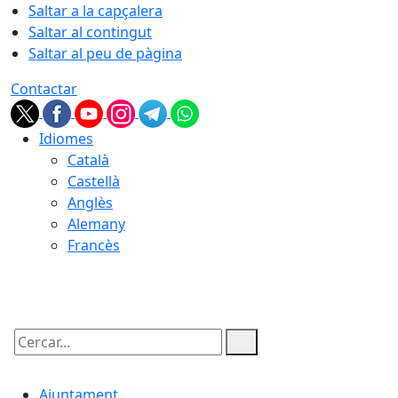
Saltar a la capçalera
Saltar al contingut
Saltar al peu de pàgina
Contactar
Idiomes
Català
Castellà
Anglès
Alemany
Francès
09.08.2026 | 06:24
Cercar:
Ajuntament