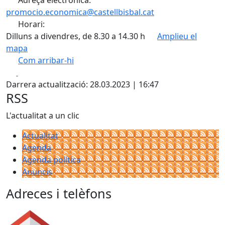
Adreça electrònica:
promocio.economica@castellbisbal.cat
Horari:
Dilluns a divendres, de 8.30 a 14.30 h
Amplieu el
mapa
Com arribar-hi
Leaflet
Facebook
X
+
Darrera actualització: 28.03.2023 | 16:47
−
RSS
L'actualitat a un clic
Actualitat
Agenda
Agenda política
Anuncis
Adreces i telèfons