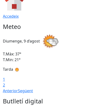
Accedeix
Meteo
Diumenge, 9 d’agost
D
T.Màx: 37°
T
T.Min: 21°
T
Tarda
T
1
2
Anterior
Següent
Butlletí digital