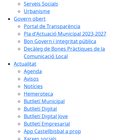
Serveis Socials
Urbanisme
Govern obert
Portal de Transparència
Pla d'Actuació Municipal 2023-2027
Bon Govern i integritat pública
Decàleg de Bones Pràctiques de la
Comunicació Local
Actualitat
Agenda
Avisos
Notícies
Hemeroteca
Butlletí Municipal
Butlletí Digital
Butlletí Digital Jove
Butlletí Empresarial
App Castellbisbal a prop
Xarxes socials