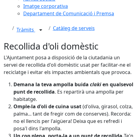
Imatge corporativa
Departament de Comunicació i Premsa
Catàleg de serveis
Tràmits
Recollida d'oli domèstic
L'Ajuntament posa a disposició de la ciutadania un
servei de recollida d'oli domèstic usat per facilitar-ne el
reciclatge i evitar els impactes ambientals que provoca.
Demana la teva ampolla buida
claki
en qualsevol
punt de recollida
. Es repartirà una ampolla per
habitatge.
Omple-la d'oli de cuina usat
(d'oliva, girasol, colza,
palma... tant de fregir com de conserves). Recorda:
no el llencis per l'aigüera! Deixa que es refredi i
posa'l dins l'ampolla.
Un cop plena, porta-la a un punt de recollida.
Te'n