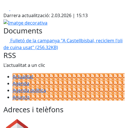
Facebook
X
Darrera actualització: 2.03.2026 | 15:13
Imatge decorativa
Documents
Fulletó de la campanya "A Castellbisbal, reciclem l'oli
de cuina usat"
(256.32KB)
RSS
L'actualitat a un clic
Actualitat
Agenda
Agenda política
Anuncis
Adreces i telèfons