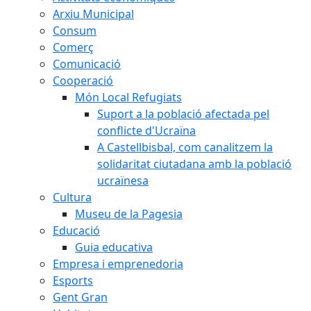
Arxiu Municipal
Consum
Comerç
Comunicació
Cooperació
Món Local Refugiats
Suport a la població afectada pel
conflicte d'Ucraïna
A Castellbisbal, com canalitzem la
solidaritat ciutadana amb la població
ucraïnesa
Cultura
Museu de la Pagesia
Educació
Guia educativa
Empresa i emprenedoria
Esports
Gent Gran