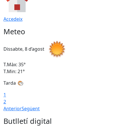
Accedeix
Meteo
Dissabte, 8 d’agost
D
T.Màx: 35°
T
T.Min: 21°
T
Tarda
1
2
Anterior
Següent
Butlletí digital