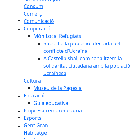
Consum
Comerç
Comunicació
Cooperació
Món Local Refugiats
Suport a la població afectada pel
conflicte d'Ucraïna
A Castellbisbal, com canalitzem la
solidaritat ciutadana amb la població
ucraïnesa
Cultura
Museu de la Pagesia
Educació
Guia educativa
Empresa i emprenedoria
Esports
Gent Gran
Habitatge