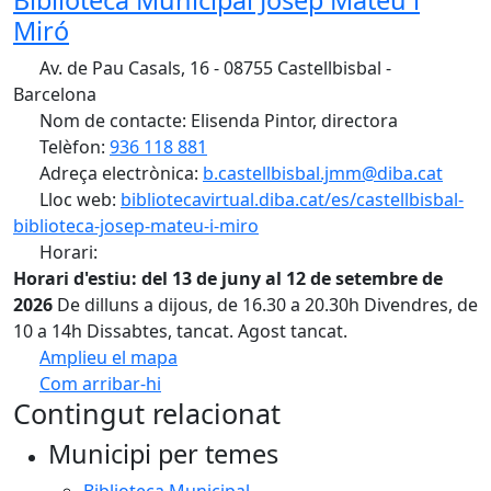
Biblioteca Municipal Josep Mateu i
Miró
Av. de Pau Casals, 16 - 08755 Castellbisbal -
Barcelona
Nom de contacte: Elisenda Pintor, directora
Telèfon:
936 118 881
Adreça electrònica:
b.castellbisbal.jmm@diba.cat
Lloc web:
bibliotecavirtual.diba.cat/es/castellbisbal-
biblioteca-josep-mateu-i-miro
Horari:
Horari d'estiu: del 13 de juny al 12 de setembre de
2026
De dilluns a dijous, de 16.30 a 20.30h Divendres, de
10 a 14h Dissabtes, tancat. Agost tancat.
Amplieu el mapa
Com arribar-hi
Leaflet
Contingut relacionat
+
Municipi per temes
−