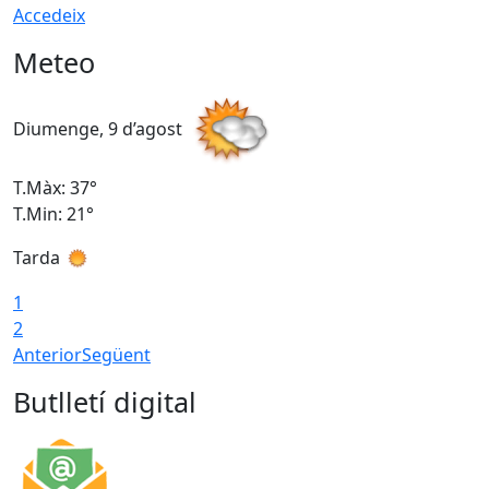
Accedeix
Meteo
Diumenge, 9 d’agost
D
T.Màx: 37°
T
T.Min: 21°
T
Tarda
T
1
2
Anterior
Següent
Butlletí digital