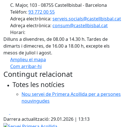
C. Major, 103 - 08755 Castellbisbal - Barcelona
Telèfon:
93 772 00 55
Adreça electrònica:
serveis.socials@castellbisbal.cat
Adreça electrònica:
consum@castellbisbal.cat
Horari:
Dilluns a divendres, de 08.00 a 14.30 h. Tardes de
dimarts i dimecres, de 16.00 a 18.00 h, excepte els
mesos de juliol i agost.
Amplieu el mapa
Com arribar-hi
Leaflet
Contingut relacionat
+
Totes les notícies
−
Nou servei de Primera Acollida per a persones
nouvingudes
Facebook
X
Darrera actualització: 29.01.2026 | 13:13
Servei Primera Acollida