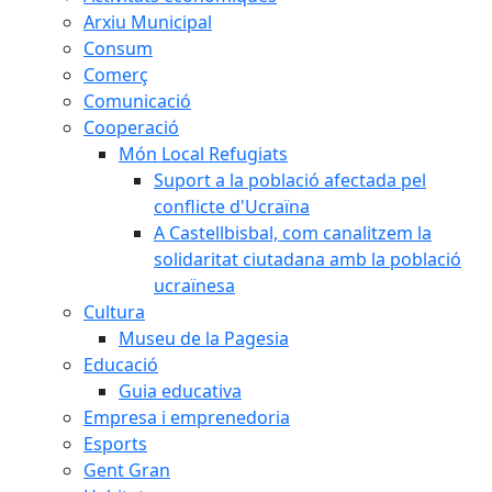
Arxiu Municipal
Consum
Comerç
Comunicació
Cooperació
Món Local Refugiats
Suport a la població afectada pel
conflicte d'Ucraïna
A Castellbisbal, com canalitzem la
solidaritat ciutadana amb la població
ucraïnesa
Cultura
Museu de la Pagesia
Educació
Guia educativa
Empresa i emprenedoria
Esports
Gent Gran