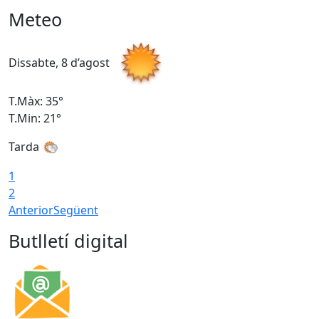
Meteo
Dissabte, 8 d’agost
D
T.Màx: 35°
T
T.Min: 21°
T
Tarda
1
2
Anterior
Següent
Butlletí digital