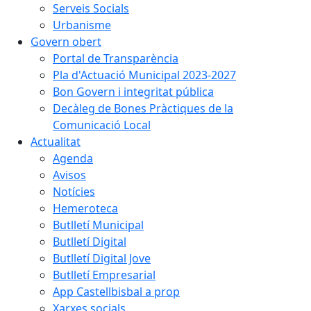
Serveis Socials
Urbanisme
Govern obert
Portal de Transparència
Pla d'Actuació Municipal 2023-2027
Bon Govern i integritat pública
Decàleg de Bones Pràctiques de la
Comunicació Local
Actualitat
Agenda
Avisos
Notícies
Hemeroteca
Butlletí Municipal
Butlletí Digital
Butlletí Digital Jove
Butlletí Empresarial
App Castellbisbal a prop
Xarxes socials