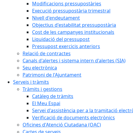
Modificacions pressupostàries
Execució pressupostària trimestral
Nivell d'endeutament
Objectius d'estabilitat pressupostària
Cost de les campanyes institucionals
Liquidació del pressupost
Pressupost exercicis anteriors
Relació de contractes
Canals d'alertes i sistema intern d'alertes (SIA)
Seu electrònica
Patrimoni de l'Ajuntament
Serveis i tràmits
Tràmits i gestions
Catàleg de tràmits
El Meu Espai
Servei d'assistència per a la tramitació electr
Verificació de documents electrònics
Oficines d'Atenció Ciutadana (OAC)
Cartes de serveis