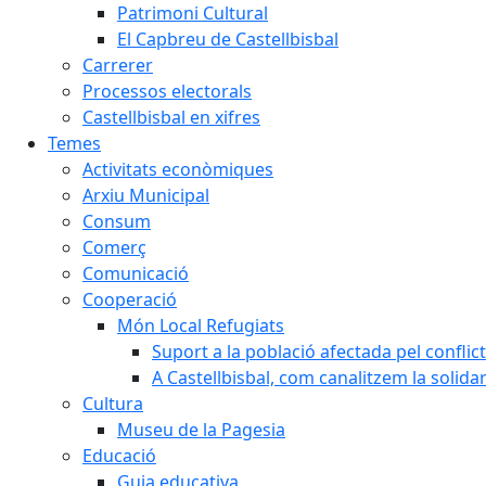
Patrimoni Cultural
El Capbreu de Castellbisbal
Carrerer
Processos electorals
Castellbisbal en xifres
Temes
Activitats econòmiques
Arxiu Municipal
Consum
Comerç
Comunicació
Cooperació
Món Local Refugiats
Suport a la població afectada pel conflic
A Castellbisbal, com canalitzem la solida
Cultura
Museu de la Pagesia
Educació
Guia educativa