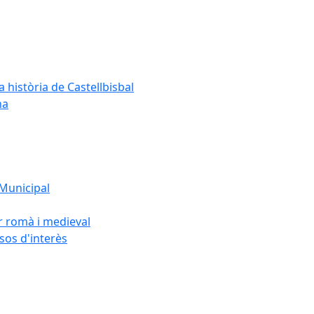
a història de Castellbisbal
na
 Municipal
or romà i medieval
rsos d'interès