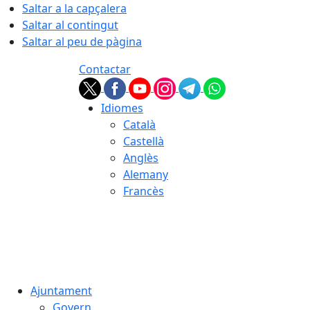
Saltar a la capçalera
Saltar al contingut
Saltar al peu de pàgina
Contactar
Idiomes
Català
Castellà
Anglès
Alemany
Francès
07.08.2026 | 13:38
Ajuntament
Govern