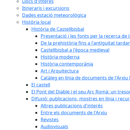
Llocs d'interès
Itineraris i excursions
Dades estació meteorològica
Història local
Història de Castellbisbal
Presentació i les fonts per la recerca de l
De la prehistòria fins a l'antiguitat tarda
Castellbisbal a l'època medieval
Història moderna
Història contemporània
Art i Arquitectura
Catàleg en línia de documents de l'Arxiu
El castell
El Pont del Diable i el seu Arc Romà: un tres
Difusió: publicacions, mostres en línia i recu
Altres publicacions d'interès
Entre els documents de l'Arxiu
Revistes
Audiovisuals