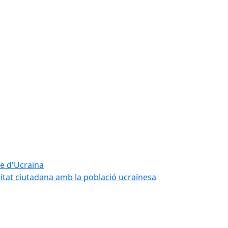
te d'Ucraïna
ritat ciutadana amb la població ucraïnesa