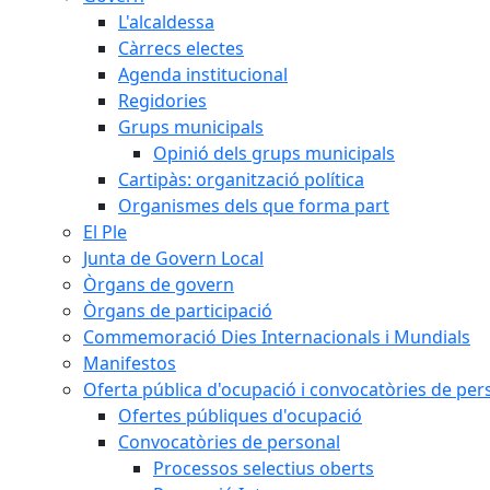
L'alcaldessa
Càrrecs electes
Agenda institucional
Regidories
Grups municipals
Opinió dels grups municipals
Cartipàs: organització política
Organismes dels que forma part
El Ple
Junta de Govern Local
Òrgans de govern
Òrgans de participació
Commemoració Dies Internacionals i Mundials
Manifestos
Oferta pública d'ocupació i convocatòries de per
Ofertes públiques d'ocupació
Convocatòries de personal
Processos selectius oberts