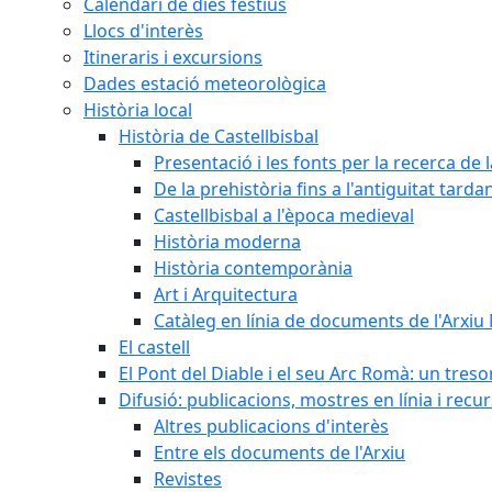
Calendari de dies festius
Llocs d'interès
Itineraris i excursions
Dades estació meteorològica
Història local
Història de Castellbisbal
Presentació i les fonts per la recerca de l
De la prehistòria fins a l'antiguitat tarda
Castellbisbal a l'època medieval
Història moderna
Història contemporània
Art i Arquitectura
Catàleg en línia de documents de l'Arxiu
El castell
El Pont del Diable i el seu Arc Romà: un tres
Difusió: publicacions, mostres en línia i recu
Altres publicacions d'interès
Entre els documents de l'Arxiu
Revistes