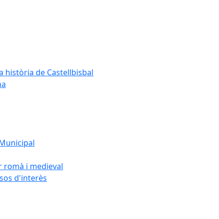
a història de Castellbisbal
na
 Municipal
or romà i medieval
rsos d'interès