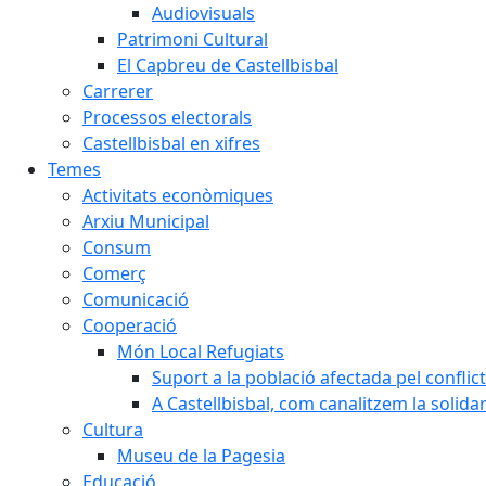
Audiovisuals
Patrimoni Cultural
El Capbreu de Castellbisbal
Carrerer
Processos electorals
Castellbisbal en xifres
Temes
Activitats econòmiques
Arxiu Municipal
Consum
Comerç
Comunicació
Cooperació
Món Local Refugiats
Suport a la població afectada pel conflic
A Castellbisbal, com canalitzem la solida
Cultura
Museu de la Pagesia
Educació