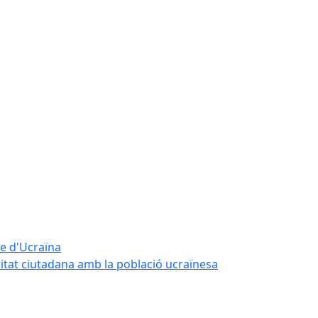
te d'Ucraïna
ritat ciutadana amb la població ucraïnesa