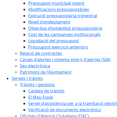
Pressupost municipal vigent
Modificacions pressupostàries
Execució pressupostària trimestral
Nivell d'endeutament
Objectius d'estabilitat pressupostària
Cost de les campanyes institucionals
Liquidació del pressupost
Pressupost exercicis anteriors
Relació de contractes
Canals d'alertes i sistema intern d'alertes (SIA)
Seu electrònica
Patrimoni de l'Ajuntament
Serveis i tràmits
Tràmits i gestions
Catàleg de tràmits
El Meu Espai
Servei d'assistència per a la tramitació electr
Verificació de documents electrònics
Oficines d'Atenció Ciutadana (OAC)