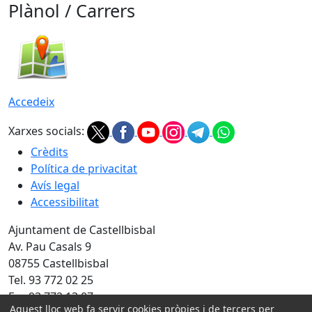
Plànol / Carrers
Accedeix
Xarxes socials:
Crèdits
Política de privacitat
Avís legal
Accessibilitat
Ajuntament de Castellbisbal
Av. Pau Casals 9
08755 Castellbisbal
Tel. 93 772 02 25
Fax 93 772 13 07
Aquest lloc web fa servir cookies pròpies i de tercers per