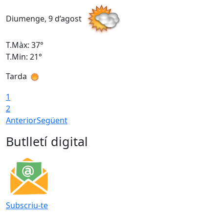
Diumenge, 9 d’agost
D
T.Màx: 37°
T
T.Min: 21°
T
Tarda
T
1
2
Anterior
Següent
Butlletí digital
Subscriu-te