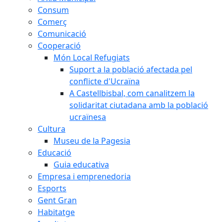
Consum
Comerç
Comunicació
Cooperació
Món Local Refugiats
Suport a la població afectada pel
conflicte d'Ucraïna
A Castellbisbal, com canalitzem la
solidaritat ciutadana amb la població
ucraïnesa
Cultura
Museu de la Pagesia
Educació
Guia educativa
Empresa i emprenedoria
Esports
Gent Gran
Habitatge