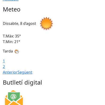
Meteo
Dissabte, 8 d’agost
D
T.Màx: 35°
T
T.Min: 21°
T
Tarda
1
2
Anterior
Següent
Butlletí digital