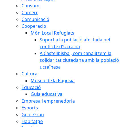
Consum
Comerç
Comunicació
Cooperació
Món Local Refugiats
Suport a la població afectada pel
conflicte d'Ucraïna
A Castellbisbal, com canalitzem la
solidaritat ciutadana amb la població
ucraïnesa
Cultura
Museu de la Pagesia
Educació
Guia educativa
Empresa i emprenedoria
Esports
Gent Gran
Habitatge