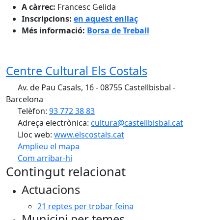
A càrrec:
Francesc Gelida
Inscripcions:
en aquest enllaç
Més informació:
Borsa de Treball
Centre Cultural Els Costals
Av. de Pau Casals, 16 - 08755 Castellbisbal -
Barcelona
Telèfon:
93 772 38 83
Adreça electrònica:
cultura@castellbisbal.cat
Lloc web:
www.elscostals.cat
Amplieu el mapa
Com arribar-hi
Leaflet
Contingut relacionat
+
Actuacions
−
21 reptes per trobar feina
Municipi per temes