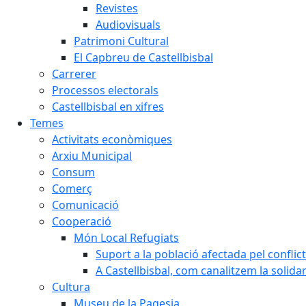
Revistes
Audiovisuals
Patrimoni Cultural
El Capbreu de Castellbisbal
Carrerer
Processos electorals
Castellbisbal en xifres
Temes
Activitats econòmiques
Arxiu Municipal
Consum
Comerç
Comunicació
Cooperació
Món Local Refugiats
Suport a la població afectada pel conflic
A Castellbisbal, com canalitzem la solida
Cultura
Museu de la Pagesia