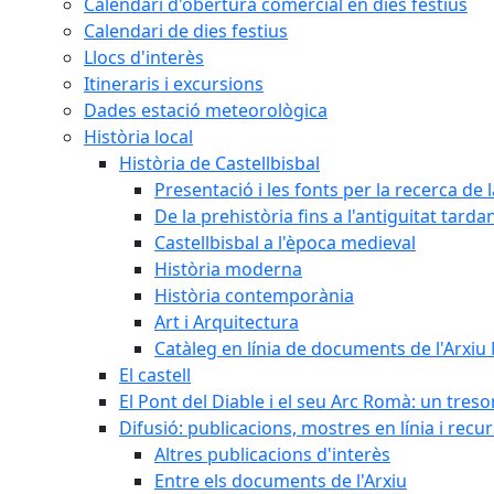
Calendari d'obertura comercial en dies festius
Calendari de dies festius
Llocs d'interès
Itineraris i excursions
Dades estació meteorològica
Història local
Història de Castellbisbal
Presentació i les fonts per la recerca de l
De la prehistòria fins a l'antiguitat tarda
Castellbisbal a l'època medieval
Història moderna
Història contemporània
Art i Arquitectura
Catàleg en línia de documents de l'Arxiu
El castell
El Pont del Diable i el seu Arc Romà: un tres
Difusió: publicacions, mostres en línia i recu
Altres publicacions d'interès
Entre els documents de l'Arxiu