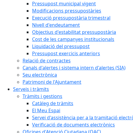
Pressupost municipal vigent
Modificacions pressupostàries
Execució pressupostària trimestral
Nivell d'endeutament
Objectius d'estabilitat pressupostària
Cost de les campanyes institucionals
Liquidació del pressupost
Pressupost exercicis anteriors
Relació de contractes
Canals d'alertes i sistema intern d'alertes (SIA)
Seu electrònica
Patrimoni de l'Ajuntament
Serveis i tràmits
Tràmits i gestions
Catàleg de tràmits
El Meu Espai
Servei d'assistència per a la tramitació electr
Verificació de documents electrònics
Oficines d'Atenció Ciutadana (OAC)