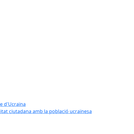
te d'Ucraïna
ritat ciutadana amb la població ucraïnesa