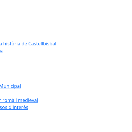
a història de Castellbisbal
na
 Municipal
or romà i medieval
rsos d'interès