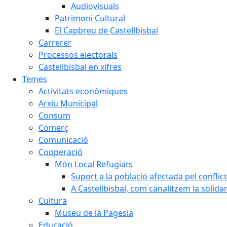
Audiovisuals
Patrimoni Cultural
El Capbreu de Castellbisbal
Carrerer
Processos electorals
Castellbisbal en xifres
Temes
Activitats econòmiques
Arxiu Municipal
Consum
Comerç
Comunicació
Cooperació
Món Local Refugiats
Suport a la població afectada pel conflic
A Castellbisbal, com canalitzem la solida
Cultura
Museu de la Pagesia
Educació