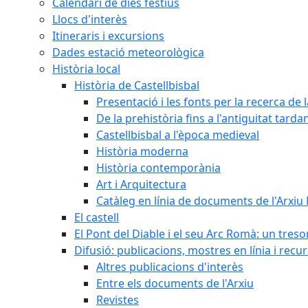
Calendari de dies festius
Llocs d'interès
Itineraris i excursions
Dades estació meteorològica
Història local
Història de Castellbisbal
Presentació i les fonts per la recerca de l
De la prehistòria fins a l'antiguitat tarda
Castellbisbal a l'època medieval
Història moderna
Història contemporània
Art i Arquitectura
Catàleg en línia de documents de l'Arxiu
El castell
El Pont del Diable i el seu Arc Romà: un tres
Difusió: publicacions, mostres en línia i recu
Altres publicacions d'interès
Entre els documents de l'Arxiu
Revistes