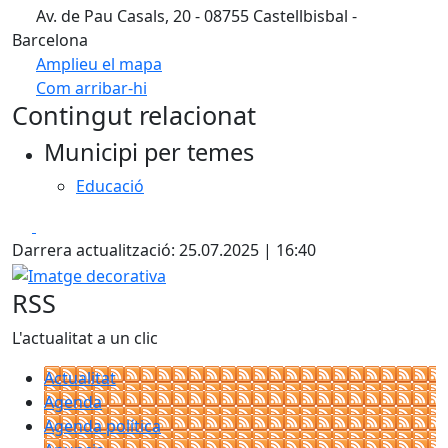
Av. de Pau Casals, 20 - 08755 Castellbisbal -
Barcelona
Amplieu el mapa
Com arribar-hi
Leaflet
Contingut relacionat
+
Municipi per temes
−
Educació
Facebook
X
Darrera actualització: 25.07.2025 | 16:40
Imatge decorativa
RSS
L'actualitat a un clic
Actualitat
Agenda
Agenda política