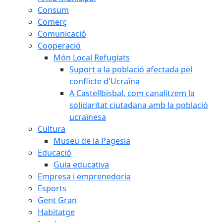
Consum
Comerç
Comunicació
Cooperació
Món Local Refugiats
Suport a la població afectada pel
conflicte d'Ucraïna
A Castellbisbal, com canalitzem la
solidaritat ciutadana amb la població
ucraïnesa
Cultura
Museu de la Pagesia
Educació
Guia educativa
Empresa i emprenedoria
Esports
Gent Gran
Habitatge