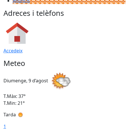
Anuncis
Adreces i telèfons
Accedeix
Meteo
Diumenge, 9 d’agost
D
T.Màx: 37°
T
T.Min: 21°
T
Tarda
T
1