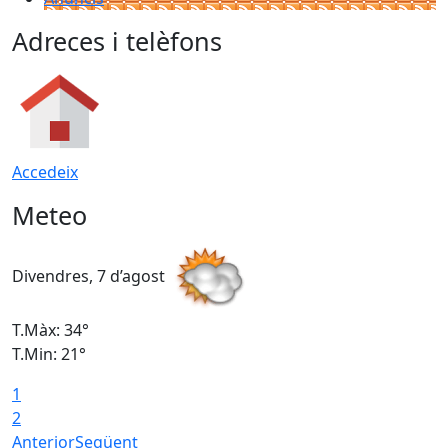
Adreces i telèfons
Accedeix
Meteo
Divendres, 7 d’agost
D
T.Màx: 34°
T
T.Min: 21°
T
1
T
2
Anterior
Següent