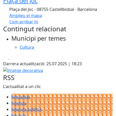
Plaça del Joc
Plaça del Joc - 08755 Castellbisbal - Barcelona
Amplieu el mapa
Com arribar-hi
Leaflet
Contingut relacionat
+
Municipi per temes
−
Cultura
Facebook
X
Darrera actualització: 25.07.2025 | 18:23
Imatge decorativa
RSS
L'actualitat a un clic
Actualitat
Agenda
Agenda política
Anuncis