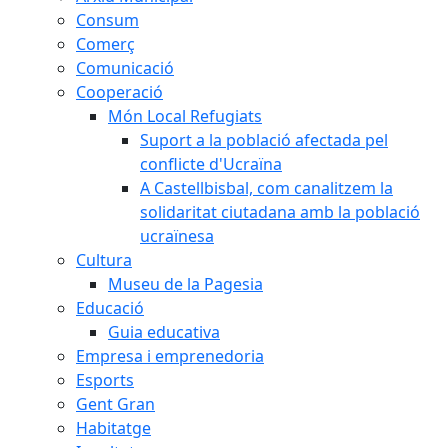
Consum
Comerç
Comunicació
Cooperació
Món Local Refugiats
Suport a la població afectada pel
conflicte d'Ucraïna
A Castellbisbal, com canalitzem la
solidaritat ciutadana amb la població
ucraïnesa
Cultura
Museu de la Pagesia
Educació
Guia educativa
Empresa i emprenedoria
Esports
Gent Gran
Habitatge