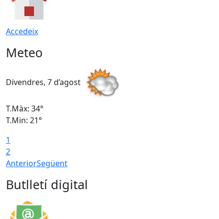
Accedeix
Meteo
Divendres, 7 d’agost
D
T.Màx: 34°
T
T.Min: 21°
T
1
T
2
Anterior
Següent
Butlletí digital