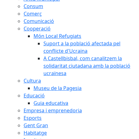
Consum
Comerç
Comunicació
Cooperació
Món Local Refugiats
Suport a la població afectada pel
conflicte d'Ucraïna
A Castellbisbal, com canalitzem la
solidaritat ciutadana amb la població
ucraïnesa
Cultura
Museu de la Pagesia
Educació
Guia educativa
Empresa i emprenedoria
Esports
Gent Gran
Habitatge