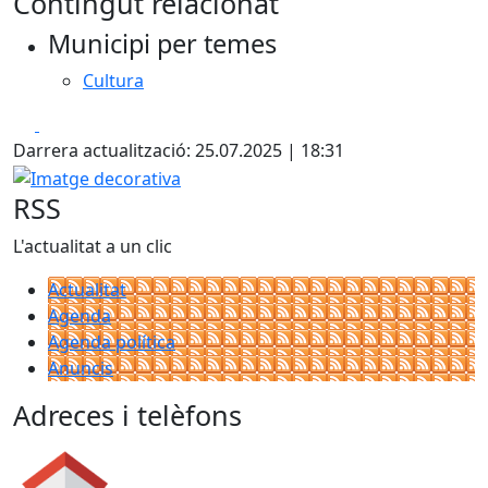
Contingut relacionat
+
Municipi per temes
−
Cultura
Facebook
X
Darrera actualització: 25.07.2025 | 18:31
Imatge decorativa
RSS
L'actualitat a un clic
Actualitat
Agenda
Agenda política
Anuncis
Adreces i telèfons