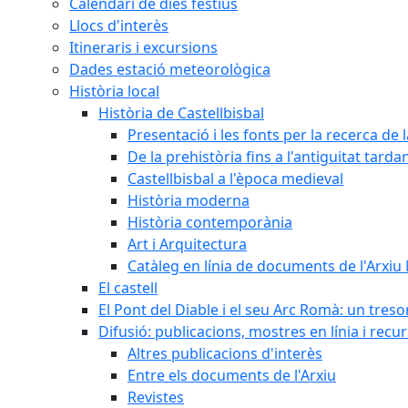
Calendari de dies festius
Llocs d'interès
Itineraris i excursions
Dades estació meteorològica
Història local
Història de Castellbisbal
Presentació i les fonts per la recerca de l
De la prehistòria fins a l'antiguitat tarda
Castellbisbal a l'època medieval
Història moderna
Història contemporània
Art i Arquitectura
Catàleg en línia de documents de l'Arxiu
El castell
El Pont del Diable i el seu Arc Romà: un tres
Difusió: publicacions, mostres en línia i recu
Altres publicacions d'interès
Entre els documents de l'Arxiu
Revistes