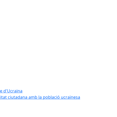
te d'Ucraïna
ritat ciutadana amb la població ucraïnesa