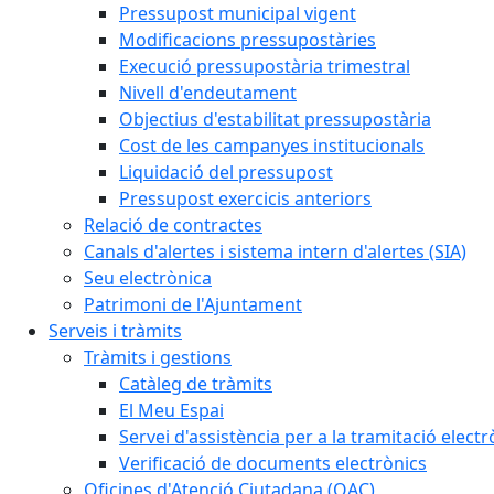
Pressupost municipal vigent
Modificacions pressupostàries
Execució pressupostària trimestral
Nivell d'endeutament
Objectius d'estabilitat pressupostària
Cost de les campanyes institucionals
Liquidació del pressupost
Pressupost exercicis anteriors
Relació de contractes
Canals d'alertes i sistema intern d'alertes (SIA)
Seu electrònica
Patrimoni de l'Ajuntament
Serveis i tràmits
Tràmits i gestions
Catàleg de tràmits
El Meu Espai
Servei d'assistència per a la tramitació electr
Verificació de documents electrònics
Oficines d'Atenció Ciutadana (OAC)