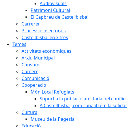
Audiovisuals
Patrimoni Cultural
El Capbreu de Castellbisbal
Carrerer
Processos electorals
Castellbisbal en xifres
Temes
Activitats econòmiques
Arxiu Municipal
Consum
Comerç
Comunicació
Cooperació
Món Local Refugiats
Suport a la població afectada pel conflic
A Castellbisbal, com canalitzem la solida
Cultura
Museu de la Pagesia
Educació