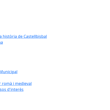
a història de Castellbisbal
na
 Municipal
or romà i medieval
rsos d'interès