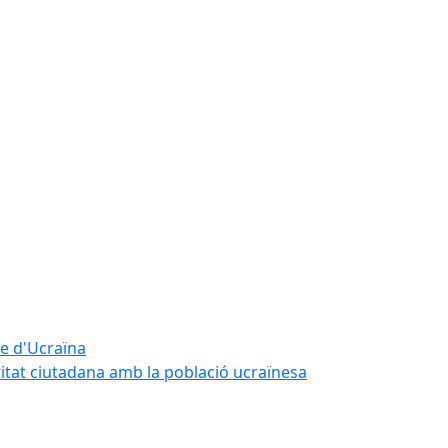
te d'Ucraïna
ritat ciutadana amb la població ucraïnesa