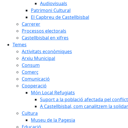
Audiovisuals
Patrimoni Cultural
El Capbreu de Castellbisbal
Carrerer
Processos electorals
Castellbisbal en xifres
Temes
Activitats econòmiques
Arxiu Municipal
Consum
Comerç
Comunicació
Cooperació
Món Local Refugiats
Suport a la població afectada pel conflic
A Castellbisbal, com canalitzem la solida
Cultura
Museu de la Pagesia
Educació