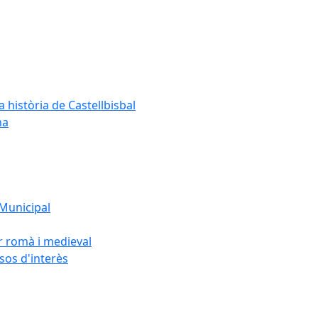
a història de Castellbisbal
na
 Municipal
or romà i medieval
rsos d'interès