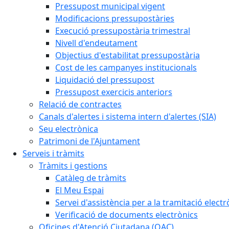
Pressupost municipal vigent
Modificacions pressupostàries
Execució pressupostària trimestral
Nivell d'endeutament
Objectius d'estabilitat pressupostària
Cost de les campanyes institucionals
Liquidació del pressupost
Pressupost exercicis anteriors
Relació de contractes
Canals d'alertes i sistema intern d'alertes (SIA)
Seu electrònica
Patrimoni de l'Ajuntament
Serveis i tràmits
Tràmits i gestions
Catàleg de tràmits
El Meu Espai
Servei d'assistència per a la tramitació electr
Verificació de documents electrònics
Oficines d'Atenció Ciutadana (OAC)