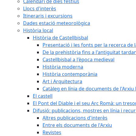
Calendari de dies festius
Llocs d'interès
Itineraris i excursions
Dades estació meteorològica
Història local
Història de Castellbisbal
Presentació i les fonts per la recerca de l
De la prehistòria fins a l'antiguitat tarda
Castellbisbal a l'època medieval
Història moderna
Història contemporània
Art i Arquitectura
Catàleg en línia de documents de l'Arxiu
El castell
El Pont del Diable i el seu Arc Romà: un tres
Difusió: publicacions, mostres en línia i recu
Altres publicacions d'interès
Entre els documents de l'Arxiu
Revistes