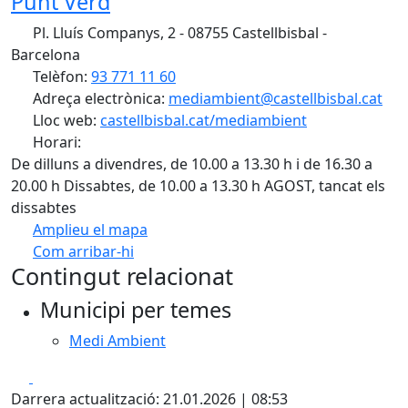
Punt Verd
Pl. Lluís Companys, 2 - 08755 Castellbisbal -
Barcelona
Telèfon:
93 771 11 60
Adreça electrònica:
mediambient@castellbisbal.cat
Lloc web:
castellbisbal.cat/mediambient
Horari:
De dilluns a divendres, de 10.00 a 13.30 h i de 16.30 a
20.00 h Dissabtes, de 10.00 a 13.30 h AGOST, tancat els
dissabtes
Amplieu el mapa
Com arribar-hi
Leaflet
Contingut relacionat
+
Municipi per temes
−
Medi Ambient
Facebook
X
Darrera actualització: 21.01.2026 | 08:53