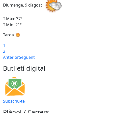
Diumenge, 9 d’agost
D
T.Màx: 37°
T
T.Min: 21°
T
Tarda
T
1
2
Anterior
Següent
Butlletí digital
Subscriu-te
Plànol / Carrers