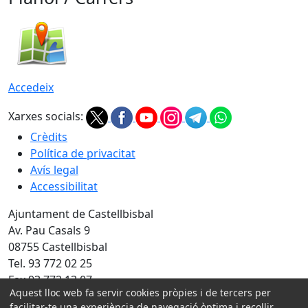
Accedeix
Xarxes socials:
Crèdits
Política de privacitat
Avís legal
Accessibilitat
Ajuntament de Castellbisbal
Av. Pau Casals 9
08755 Castellbisbal
Tel. 93 772 02 25
Fax 93 772 13 07
Aquest lloc web fa servir cookies pròpies i de tercers per
Amb la col·laboració de:
facilitar-te una experiència de navegació òptima i recollir