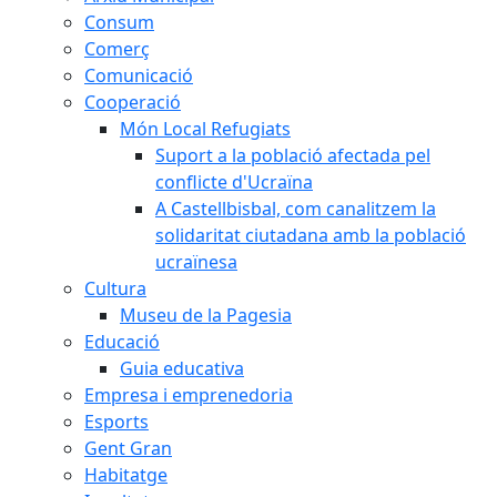
Consum
Comerç
Comunicació
Cooperació
Món Local Refugiats
Suport a la població afectada pel
conflicte d'Ucraïna
A Castellbisbal, com canalitzem la
solidaritat ciutadana amb la població
ucraïnesa
Cultura
Museu de la Pagesia
Educació
Guia educativa
Empresa i emprenedoria
Esports
Gent Gran
Habitatge