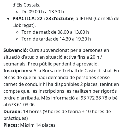
d'Els Costals.
De 09.00 h a 13.30 h
PRÀCTICA: 22 i 23 d'octubre
, a IFTEM (Cornellà de
Llobregat).
Torn de matí: de 08.00 a 13.00 h
Torn de tarda: de 14.30 a 19.30 h
Subvenció:
Curs subvencionat per a persones en
situació d'atur, o en situació activa fins a 20 h /
setmanals. Preu públic pendent d'aprovació.
Inscripcions:
A la Borsa de Treball de Castellbisbal. En
el cas de que hi hagi demanda de persones sense
carnet de conduir hi ha disponibles 2 places, tenint en
compte que, les inscripcions, es realitzen per rigorós
ordre d'arribada. Més informació al 93 772 38 78 o bé
al 673 61 03 06
Durada:
19 hores (9 hores de teoria + 10 hores de
pràctiques)
Places:
Màxim 14 places