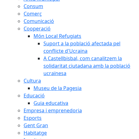
Consum
Comerç
Comunicació
Cooperació
Món Local Refugiats
Suport a la població afectada pel
conflicte d'Ucraïna
A Castellbisbal, com canalitzem la
solidaritat ciutadana amb la població
ucraïnesa
Cultura
Museu de la Pagesia
Educació
Guia educativa
Empresa i emprenedoria
Esports
Gent Gran
Habitatge