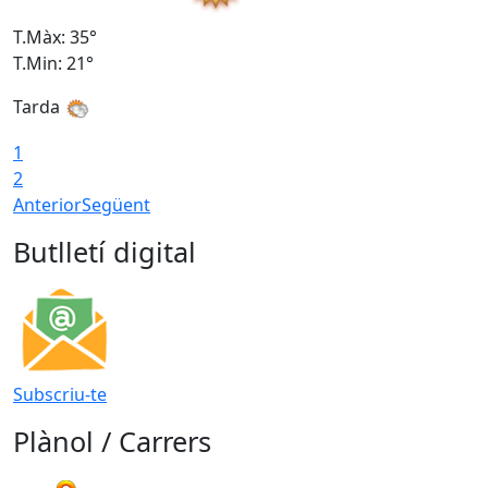
T.Màx: 35°
T
T.Min: 21°
T
Tarda
1
2
Anterior
Següent
Butlletí digital
Subscriu-te
Plànol / Carrers