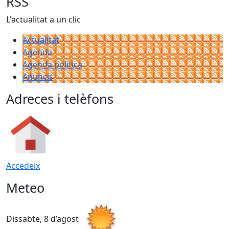
RSS
L'actualitat a un clic
Actualitat
Agenda
Agenda política
Anuncis
Adreces i telèfons
Accedeix
Meteo
Dissabte, 8 d’agost
D