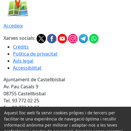
Accedeix
Xarxes socials:
Crèdits
Política de privacitat
Avís legal
Accessibilitat
Ajuntament de Castellbisbal
Av. Pau Casals 9
08755 Castellbisbal
Tel. 93 772 02 25
Fax 93 772 13 07
Aquest lloc web fa servir cookies pròpies i de tercers per
facilitar-te una experiència de navegació òptima i recollir
Amb la col·laboració de:
informació anònima per millorar i adaptar-nos a les teves