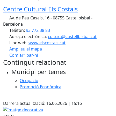
Centre Cultural Els Costals
Av. de Pau Casals, 16 - 08755 Castellbisbal -
Barcelona
Telèfon:
93 772 38 83
Adreça electrònica:
cultura@castellbisbal.cat
Lloc web:
www.elscostals.cat
Amplieu el mapa
Com arribar-hi
Leaflet
Contingut relacionat
+
Municipi per temes
−
Ocupació
Promoció Econòmica
Facebook
X
Darrera actualització: 16.06.2026 | 15:16
Imatge decorativa