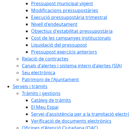
Pressupost municipal vigent
Modificacions pressupostàries
Execució pressupostària trimestral
Nivell d'endeutament
Objectius d'estabilitat pressupostària
Cost de les campanyes institucionals
Liquidació del pressupost
Pressupost exercicis anteriors
Relació de contractes
Canals d'alertes i sistema intern d'alertes (SIA)
Seu electrònica
Patrimoni de l'Ajuntament
Serveis i tràmits
Tràmits i gestions
Catàleg de tràmits
El Meu Espai
Servei d'assistència per a la tramitació electr
Verificació de documents electrònics
Oficines d'Atenció Ciutadana (OAC)