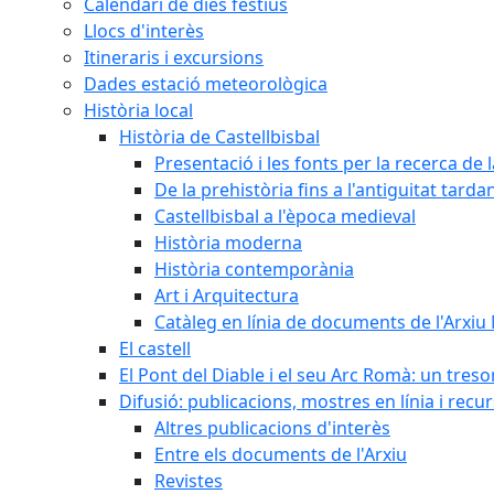
Calendari de dies festius
Llocs d'interès
Itineraris i excursions
Dades estació meteorològica
Història local
Història de Castellbisbal
Presentació i les fonts per la recerca de l
De la prehistòria fins a l'antiguitat tarda
Castellbisbal a l'època medieval
Història moderna
Història contemporània
Art i Arquitectura
Catàleg en línia de documents de l'Arxiu
El castell
El Pont del Diable i el seu Arc Romà: un tres
Difusió: publicacions, mostres en línia i recu
Altres publicacions d'interès
Entre els documents de l'Arxiu
Revistes