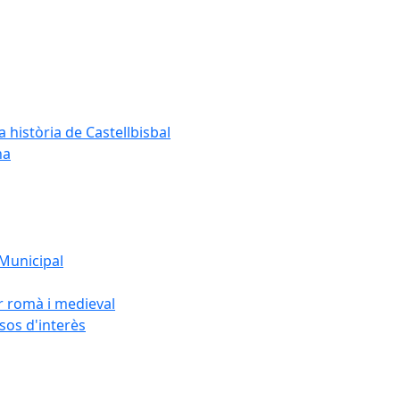
a història de Castellbisbal
na
 Municipal
or romà i medieval
rsos d'interès