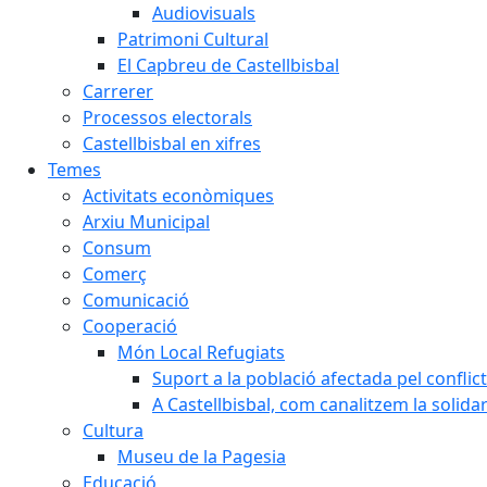
Audiovisuals
Patrimoni Cultural
El Capbreu de Castellbisbal
Carrerer
Processos electorals
Castellbisbal en xifres
Temes
Activitats econòmiques
Arxiu Municipal
Consum
Comerç
Comunicació
Cooperació
Món Local Refugiats
Suport a la població afectada pel conflic
A Castellbisbal, com canalitzem la solida
Cultura
Museu de la Pagesia
Educació