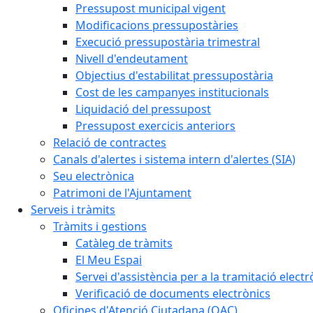
Pressupost municipal vigent
Modificacions pressupostàries
Execució pressupostària trimestral
Nivell d'endeutament
Objectius d'estabilitat pressupostària
Cost de les campanyes institucionals
Liquidació del pressupost
Pressupost exercicis anteriors
Relació de contractes
Canals d'alertes i sistema intern d'alertes (SIA)
Seu electrònica
Patrimoni de l'Ajuntament
Serveis i tràmits
Tràmits i gestions
Catàleg de tràmits
El Meu Espai
Servei d'assistència per a la tramitació electr
Verificació de documents electrònics
Oficines d'Atenció Ciutadana (OAC)