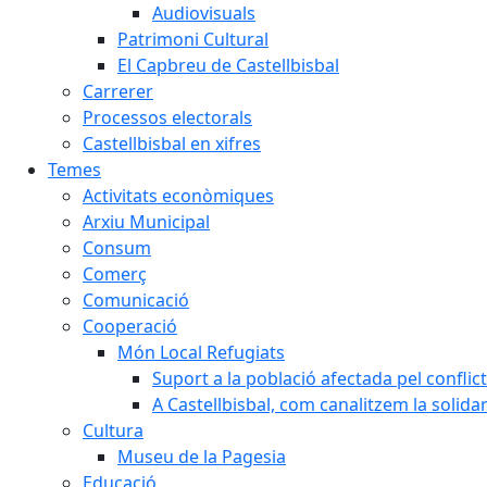
Audiovisuals
Patrimoni Cultural
El Capbreu de Castellbisbal
Carrerer
Processos electorals
Castellbisbal en xifres
Temes
Activitats econòmiques
Arxiu Municipal
Consum
Comerç
Comunicació
Cooperació
Món Local Refugiats
Suport a la població afectada pel conflic
A Castellbisbal, com canalitzem la solida
Cultura
Museu de la Pagesia
Educació