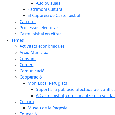
Audiovisuals
Patrimoni Cultural
El Capbreu de Castellbisbal
Carrerer
Processos electorals
Castellbisbal en xifres
Temes
Activitats econòmiques
Arxiu Municipal
Consum
Comerç
Comunicació
Cooperació
Món Local Refugiats
Suport a la població afectada pel conflic
A Castellbisbal, com canalitzem la solida
Cultura
Museu de la Pagesia
Educació