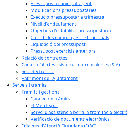
Pressupost municipal vigent
Modificacions pressupostàries
Execució pressupostària trimestral
Nivell d'endeutament
Objectius d'estabilitat pressupostària
Cost de les campanyes institucionals
Liquidació del pressupost
Pressupost exercicis anteriors
Relació de contractes
Canals d'alertes i sistema intern d'alertes (SIA)
Seu electrònica
Patrimoni de l'Ajuntament
Serveis i tràmits
Tràmits i gestions
Catàleg de tràmits
El Meu Espai
Servei d'assistència per a la tramitació electr
Verificació de documents electrònics
Oficines d'Atenció Ciutadana (OAC)