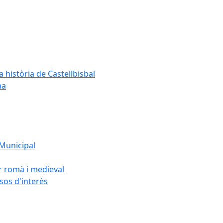
a història de Castellbisbal
na
 Municipal
or romà i medieval
rsos d'interès