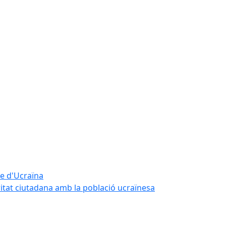
te d'Ucraïna
ritat ciutadana amb la població ucraïnesa