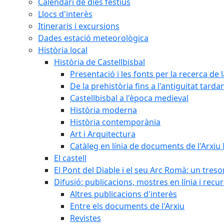
Calendari de dies festius
Llocs d'interès
Itineraris i excursions
Dades estació meteorològica
Història local
Història de Castellbisbal
Presentació i les fonts per la recerca de l
De la prehistòria fins a l'antiguitat tarda
Castellbisbal a l'època medieval
Història moderna
Història contemporània
Art i Arquitectura
Catàleg en línia de documents de l'Arxiu
El castell
El Pont del Diable i el seu Arc Romà: un tres
Difusió: publicacions, mostres en línia i recu
Altres publicacions d'interès
Entre els documents de l'Arxiu
Revistes