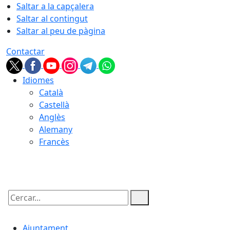
Saltar a la capçalera
Saltar al contingut
Saltar al peu de pàgina
Contactar
Idiomes
Català
Castellà
Anglès
Alemany
Francès
07.08.2026 | 04:34
Cercar:
Ajuntament