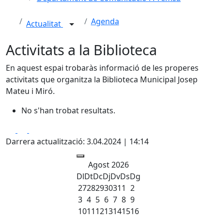
Agenda
Actualitat
Activitats a la Biblioteca
En aquest espai trobaràs informació de les properes
activitats que organitza la Biblioteca Municipal Josep
Mateu i Miró.
No s'han trobat resultats.
Facebook
X
Pdf
Darrera actualització: 3.04.2024 | 14:14
Agost 2026
Dl
Dt
Dc
Dj
Dv
Ds
Dg
27
28
29
30
31
1
2
3
4
5
6
7
8
9
10
11
12
13
14
15
16