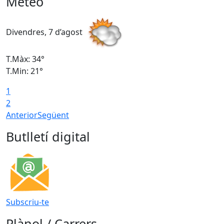
Meteo
Divendres, 7 d’agost
D
T.Màx: 34°
T
T.Min: 21°
T
1
T
2
Anterior
Següent
Butlletí digital
Subscriu-te
Plànol / Carrers