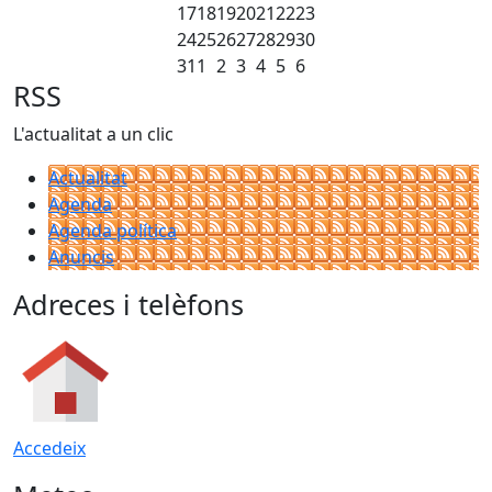
17
18
19
20
21
22
23
24
25
26
27
28
29
30
31
1
2
3
4
5
6
RSS
L'actualitat a un clic
Actualitat
Agenda
Agenda política
Anuncis
Adreces i telèfons
Accedeix