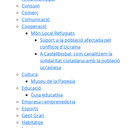
Consum
Comerç
Comunicació
Cooperació
Món Local Refugiats
Suport a la població afectada pel
conflicte d'Ucraïna
A Castellbisbal, com canalitzem la
solidaritat ciutadana amb la població
ucraïnesa
Cultura
Museu de la Pagesia
Educació
Guia educativa
Empresa i emprenedoria
Esports
Gent Gran
Habitatge