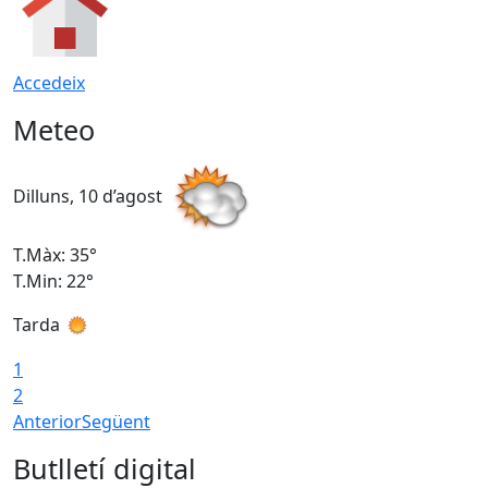
Accedeix
Meteo
Dilluns, 10 d’agost
D
T.Màx: 35°
T
T.Min: 22°
T
Tarda
T
1
2
Anterior
Següent
Butlletí digital