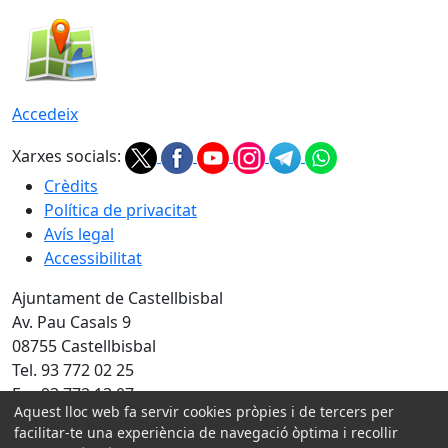
Accedeix
Xarxes socials:
Crèdits
Política de privacitat
Avís legal
Accessibilitat
Ajuntament de Castellbisbal
Av. Pau Casals 9
08755 Castellbisbal
Tel. 93 772 02 25
Fax 93 772 13 07
Aquest lloc web fa servir cookies pròpies i de tercers per
Amb la col·laboració de:
facilitar-te una experiència de navegació òptima i recollir