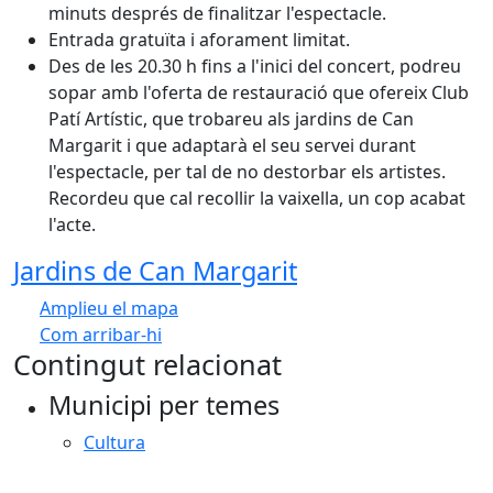
minuts després de finalitzar l'espectacle.
Entrada gratuïta i aforament limitat.
Des de les 20.30 h fins a l'inici del concert, podreu
sopar amb l'oferta de restauració que ofereix Club
Patí Artístic, que trobareu als jardins de Can
Margarit i que adaptarà el seu servei durant
l'espectacle, per tal de no destorbar els artistes.
Recordeu que cal recollir la vaixella, un cop acabat
l'acte.
Jardins de Can Margarit
Amplieu el mapa
Com arribar-hi
Leaflet
Contingut relacionat
+
Municipi per temes
−
Cultura
Facebook
X