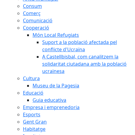
Consum
Comerç
Comunicació
Cooperació
Món Local Refugiats
Suport a la població afectada pel
conflicte d'Ucraïna
A Castellbisbal, com canalitzem la
solidaritat ciutadana amb la població
ucraïnesa
Cultura
Museu de la Pagesia
Educació
Guia educativa
Empresa i emprenedoria
Esports
Gent Gran
Habitatge