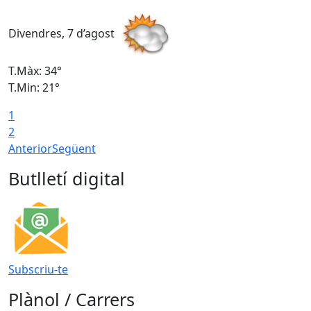
Divendres, 7 d’agost
D
T.Màx: 34°
T
T.Min: 21°
T
1
T
2
Anterior
Següent
Butlletí digital
Subscriu-te
Plànol / Carrers