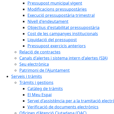
Pressupost municipal vigent
Modificacions pressupostàries
Execució pressupostària trimestral
Nivell d'endeutament
Objectius d'estabilitat pressupostària
Cost de les campanyes institucionals
Liquidació del pressupost
Pressupost exercicis anteriors
Relació de contractes
Canals d'alertes i sistema intern d'alertes (SIA)
Seu electrònica
Patrimoni de l'Ajuntament
Serveis i tràmits
Tràmits i gestions
Catàleg de tràmits
El Meu Espai
Servei d'assistència per a la tramitació electr
Verificació de documents electrònics
Oficines d'Atenció Ciutadana (OAC)