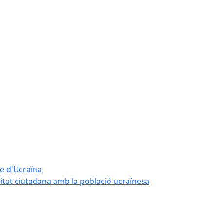
te d'Ucraïna
ritat ciutadana amb la població ucraïnesa