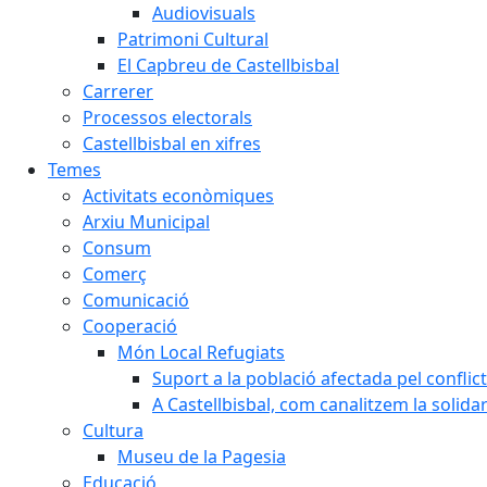
Audiovisuals
Patrimoni Cultural
El Capbreu de Castellbisbal
Carrerer
Processos electorals
Castellbisbal en xifres
Temes
Activitats econòmiques
Arxiu Municipal
Consum
Comerç
Comunicació
Cooperació
Món Local Refugiats
Suport a la població afectada pel conflic
A Castellbisbal, com canalitzem la solida
Cultura
Museu de la Pagesia
Educació