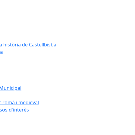
a història de Castellbisbal
na
 Municipal
or romà i medieval
rsos d'interès