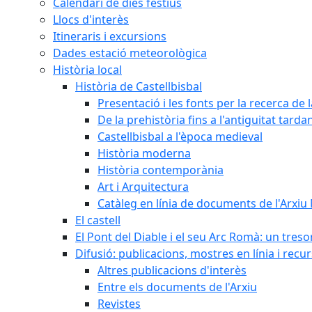
Calendari de dies festius
Llocs d'interès
Itineraris i excursions
Dades estació meteorològica
Història local
Història de Castellbisbal
Presentació i les fonts per la recerca de l
De la prehistòria fins a l'antiguitat tarda
Castellbisbal a l'època medieval
Història moderna
Història contemporània
Art i Arquitectura
Catàleg en línia de documents de l'Arxiu
El castell
El Pont del Diable i el seu Arc Romà: un tres
Difusió: publicacions, mostres en línia i recu
Altres publicacions d'interès
Entre els documents de l'Arxiu
Revistes