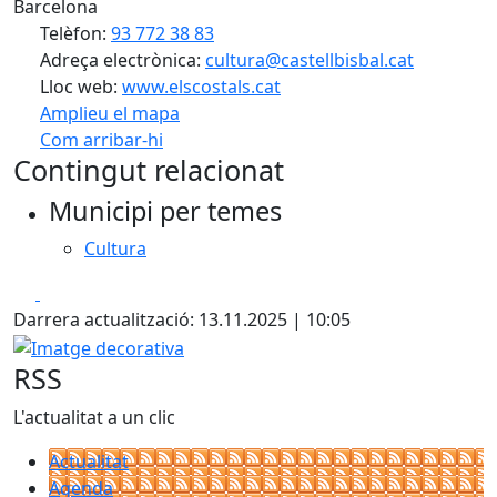
Barcelona
Telèfon:
93 772 38 83
Adreça electrònica:
cultura@castellbisbal.cat
Lloc web:
www.elscostals.cat
Amplieu el mapa
Com arribar-hi
Leaflet
Contingut relacionat
+
Municipi per temes
−
Cultura
Facebook
X
Darrera actualització: 13.11.2025 | 10:05
Imatge decorativa
RSS
L'actualitat a un clic
Actualitat
Agenda