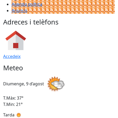
Agenda política
Anuncis
Adreces i telèfons
Accedeix
Meteo
Diumenge, 9 d’agost
D
T.Màx: 37°
T
T.Min: 21°
T
Tarda
T