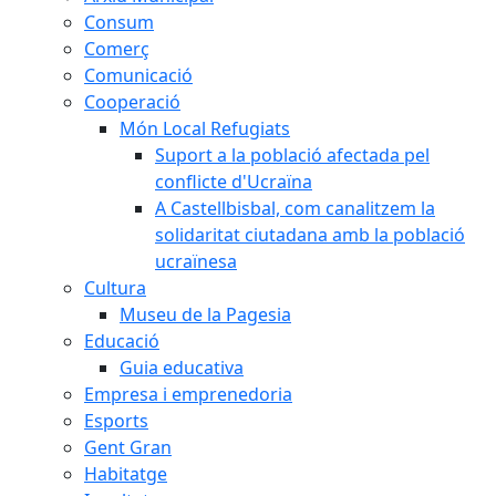
Consum
Comerç
Comunicació
Cooperació
Món Local Refugiats
Suport a la població afectada pel
conflicte d'Ucraïna
A Castellbisbal, com canalitzem la
solidaritat ciutadana amb la població
ucraïnesa
Cultura
Museu de la Pagesia
Educació
Guia educativa
Empresa i emprenedoria
Esports
Gent Gran
Habitatge