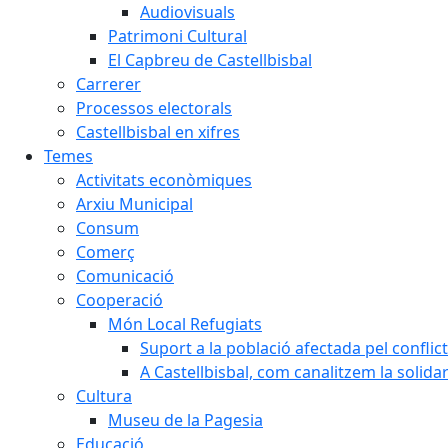
Audiovisuals
Patrimoni Cultural
El Capbreu de Castellbisbal
Carrerer
Processos electorals
Castellbisbal en xifres
Temes
Activitats econòmiques
Arxiu Municipal
Consum
Comerç
Comunicació
Cooperació
Món Local Refugiats
Suport a la població afectada pel conflic
A Castellbisbal, com canalitzem la solida
Cultura
Museu de la Pagesia
Educació