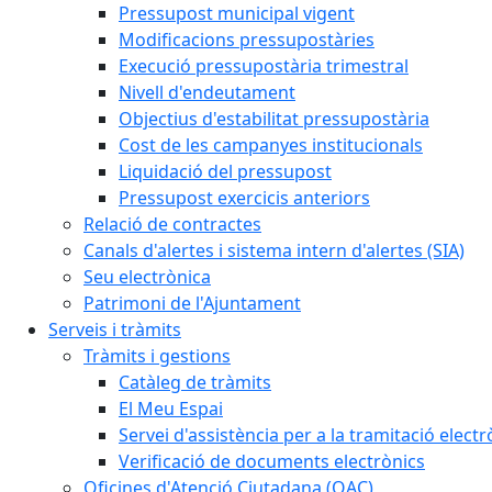
Pressupost municipal vigent
Modificacions pressupostàries
Execució pressupostària trimestral
Nivell d'endeutament
Objectius d'estabilitat pressupostària
Cost de les campanyes institucionals
Liquidació del pressupost
Pressupost exercicis anteriors
Relació de contractes
Canals d'alertes i sistema intern d'alertes (SIA)
Seu electrònica
Patrimoni de l'Ajuntament
Serveis i tràmits
Tràmits i gestions
Catàleg de tràmits
El Meu Espai
Servei d'assistència per a la tramitació electr
Verificació de documents electrònics
Oficines d'Atenció Ciutadana (OAC)