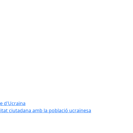
te d'Ucraïna
ritat ciutadana amb la població ucraïnesa