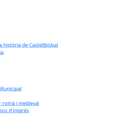
a història de Castellbisbal
na
 Municipal
or romà i medieval
rsos d'interès