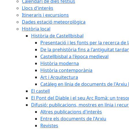
Calendari de dies festius
Llocs d'interès
Itineraris i excursions
Dades estació meteorològica
Història local
Història de Castellbisbal
Presentació i les fonts per la recerca de l
De la prehistòria fins a l'antiguitat tarda
Castellbisbal a l'època medieval
Història moderna
Història contemporània
Art i Arquitectura
Catàleg en línia de documents de l'Arxiu
El castell
El Pont del Diable i el seu Arc Romà: un tres
Difusió: publicacions, mostres en línia i recu
Altres publicacions d'interès
Entre els documents de l'Arxiu
Revistes