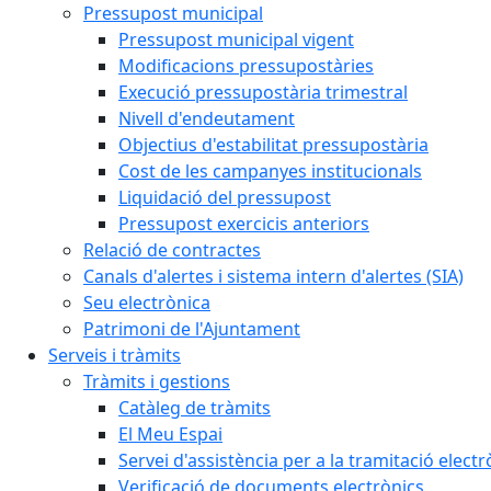
Pressupost municipal
Pressupost municipal vigent
Modificacions pressupostàries
Execució pressupostària trimestral
Nivell d'endeutament
Objectius d'estabilitat pressupostària
Cost de les campanyes institucionals
Liquidació del pressupost
Pressupost exercicis anteriors
Relació de contractes
Canals d'alertes i sistema intern d'alertes (SIA)
Seu electrònica
Patrimoni de l'Ajuntament
Serveis i tràmits
Tràmits i gestions
Catàleg de tràmits
El Meu Espai
Servei d'assistència per a la tramitació electr
Verificació de documents electrònics