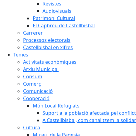
Revistes
Audiovisuals
Patrimoni Cultural
El Capbreu de Castellbisbal
Carrerer
Processos electorals
Castellbisbal en xifres
Temes
Activitats econòmiques
Arxiu Municipal
Consum
Comerç
Comunicació
Cooperació
Món Local Refugiats
Suport a la població afectada pel conflic
A Castellbisbal, com canalitzem la solida
Cultura
Museu de la Pagesia