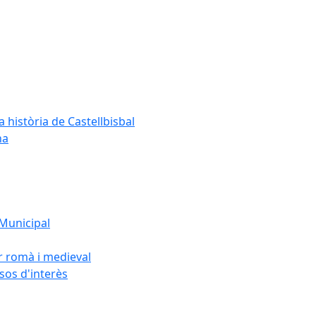
a història de Castellbisbal
na
 Municipal
or romà i medieval
rsos d'interès