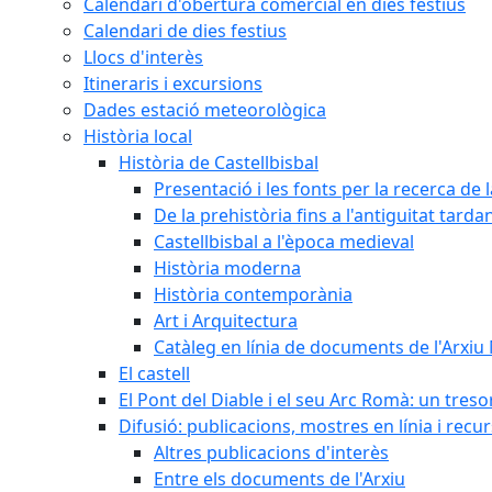
Calendari d'obertura comercial en dies festius
Calendari de dies festius
Llocs d'interès
Itineraris i excursions
Dades estació meteorològica
Història local
Història de Castellbisbal
Presentació i les fonts per la recerca de l
De la prehistòria fins a l'antiguitat tarda
Castellbisbal a l'època medieval
Història moderna
Història contemporània
Art i Arquitectura
Catàleg en línia de documents de l'Arxiu
El castell
El Pont del Diable i el seu Arc Romà: un tres
Difusió: publicacions, mostres en línia i recu
Altres publicacions d'interès
Entre els documents de l'Arxiu