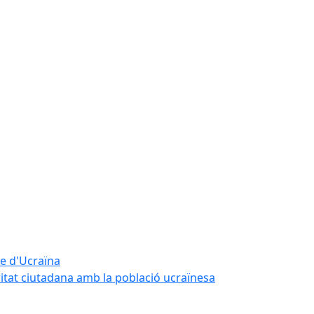
te d'Ucraïna
ritat ciutadana amb la població ucraïnesa