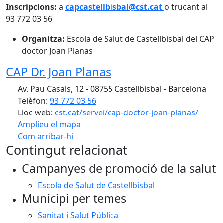
Inscripcions:
a
capcastellbisbal@cst.cat
o trucant al
93 772 03 56
Organitza:
Escola de Salut de Castellbisbal del CAP
doctor Joan Planas
CAP Dr. Joan Planas
Av. Pau Casals, 12 - 08755 Castellbisbal - Barcelona
Telèfon:
93 772 03 56
Lloc web:
cst.cat/servei/cap-doctor-joan-planas/
Amplieu el mapa
Com arribar-hi
Leaflet
Contingut relacionat
+
Campanyes de promoció de la salut
−
Escola de Salut de Castellbisbal
Municipi per temes
Sanitat i Salut Pública