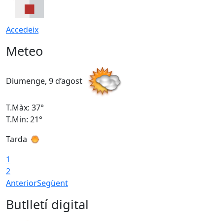
Accedeix
Meteo
Diumenge, 9 d’agost
D
T.Màx: 37°
T
T.Min: 21°
T
Tarda
T
1
2
Anterior
Següent
Butlletí digital