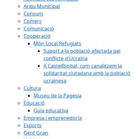
Arxiu Municipal
Consum
Comerç
Comunicació
Cooperació
Món Local Refugiats
Suport a la població afectada pel
conflicte d'Ucraïna
A Castellbisbal, com canalitzem la
solidaritat ciutadana amb la població
ucraïnesa
Cultura
Museu de la Pagesia
Educació
Guia educativa
Empresa i emprenedoria
Esports
Gent Gran