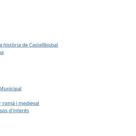
a història de Castellbisbal
na
 Municipal
or romà i medieval
rsos d'interès