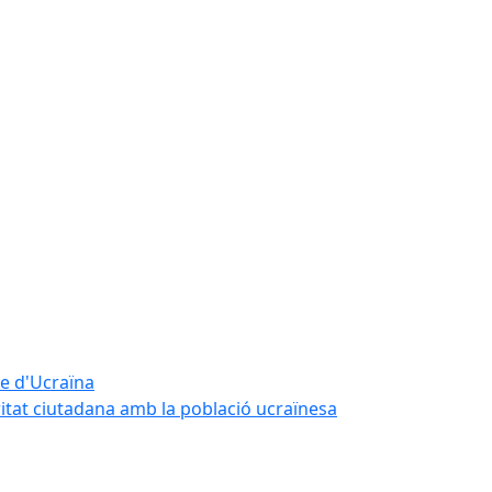
te d'Ucraïna
ritat ciutadana amb la població ucraïnesa