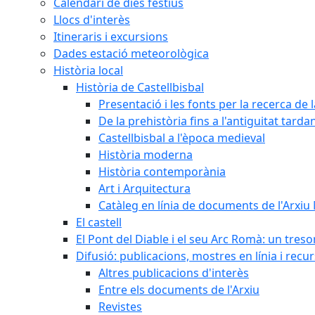
Calendari de dies festius
Llocs d'interès
Itineraris i excursions
Dades estació meteorològica
Història local
Història de Castellbisbal
Presentació i les fonts per la recerca de l
De la prehistòria fins a l'antiguitat tarda
Castellbisbal a l'època medieval
Història moderna
Història contemporània
Art i Arquitectura
Catàleg en línia de documents de l'Arxiu
El castell
El Pont del Diable i el seu Arc Romà: un tres
Difusió: publicacions, mostres en línia i recu
Altres publicacions d'interès
Entre els documents de l'Arxiu
Revistes