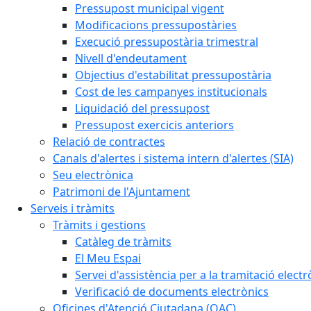
Pressupost municipal vigent
Modificacions pressupostàries
Execució pressupostària trimestral
Nivell d'endeutament
Objectius d'estabilitat pressupostària
Cost de les campanyes institucionals
Liquidació del pressupost
Pressupost exercicis anteriors
Relació de contractes
Canals d'alertes i sistema intern d'alertes (SIA)
Seu electrònica
Patrimoni de l'Ajuntament
Serveis i tràmits
Tràmits i gestions
Catàleg de tràmits
El Meu Espai
Servei d'assistència per a la tramitació electr
Verificació de documents electrònics
Oficines d'Atenció Ciutadana (OAC)