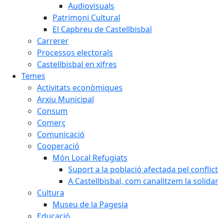
Audiovisuals
Patrimoni Cultural
El Capbreu de Castellbisbal
Carrerer
Processos electorals
Castellbisbal en xifres
Temes
Activitats econòmiques
Arxiu Municipal
Consum
Comerç
Comunicació
Cooperació
Món Local Refugiats
Suport a la població afectada pel conflic
A Castellbisbal, com canalitzem la solida
Cultura
Museu de la Pagesia
Educació