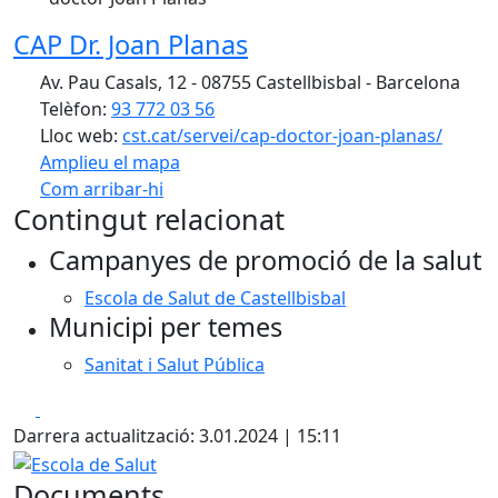
CAP Dr. Joan Planas
Av. Pau Casals, 12 - 08755 Castellbisbal - Barcelona
Telèfon:
93 772 03 56
Lloc web:
cst.cat/servei/cap-doctor-joan-planas/
Amplieu el mapa
Com arribar-hi
Leaflet
Contingut relacionat
+
Campanyes de promoció de la salut
−
Escola de Salut de Castellbisbal
Municipi per temes
Sanitat i Salut Pública
Facebook
X
Darrera actualització: 3.01.2024 | 15:11
Escola de Salut
Documents