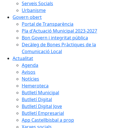
Serveis Socials
Urbanisme
Govern obert
Portal de Transparència
Pla d'Actuació Municipal 2023-2027
Bon Govern i integritat pública
Decàleg de Bones Pràctiques de la
Comunicació Local
Actualitat
Agenda
Avisos
Notícies
Hemeroteca
Butlletí Municipal
Butlletí Digital
Butlletí Digital Jove
Butlletí Empresarial
App Castellbisbal a prop
Xarxes socials