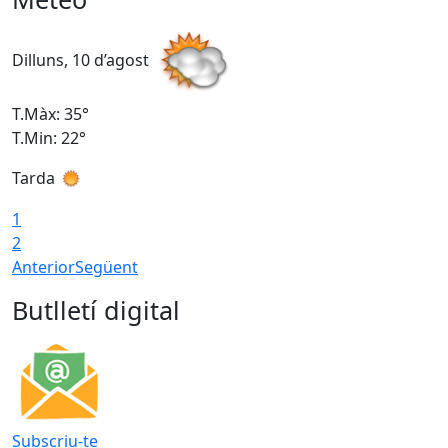
Dilluns, 10 d’agost
D
T.Màx: 35°
T
T.Min: 22°
T
Tarda
T
1
2
Anterior
Següent
Butlletí digital
Subscriu-te