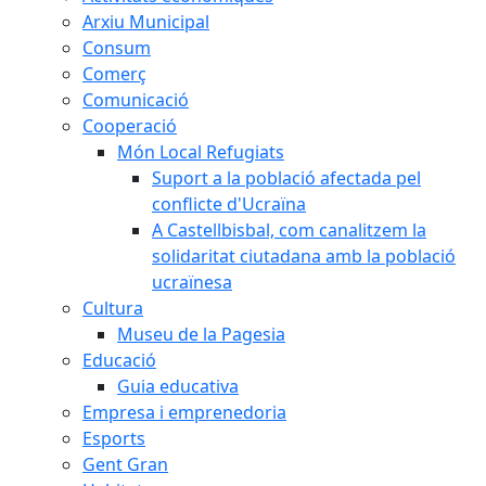
Arxiu Municipal
Consum
Comerç
Comunicació
Cooperació
Món Local Refugiats
Suport a la població afectada pel
conflicte d'Ucraïna
A Castellbisbal, com canalitzem la
solidaritat ciutadana amb la població
ucraïnesa
Cultura
Museu de la Pagesia
Educació
Guia educativa
Empresa i emprenedoria
Esports
Gent Gran