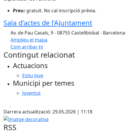
Preu:
gratuït. No cal inscripció prèvia.
Sala d'actes de l'Ajuntament
Av. de Pau Casals, 9 - 08755 Castellbisbal - Barcelona
Amplieu el mapa
Com arribar-hi
Leaflet
Contingut relacionat
+
Actuacions
−
Estiu Jove
Municipi per temes
Joventut
Facebook
X
Darrera actualització: 29.05.2026 | 11:18
Imatge decorativa
RSS