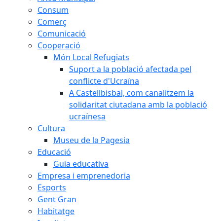
Consum
Comerç
Comunicació
Cooperació
Món Local Refugiats
Suport a la població afectada pel
conflicte d'Ucraïna
A Castellbisbal, com canalitzem la
solidaritat ciutadana amb la població
ucraïnesa
Cultura
Museu de la Pagesia
Educació
Guia educativa
Empresa i emprenedoria
Esports
Gent Gran
Habitatge