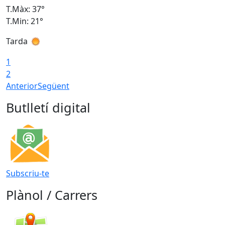
T.Màx: 37°
T
T.Min: 21°
T
Tarda
T
1
2
Anterior
Següent
Butlletí digital
Subscriu-te
Plànol / Carrers