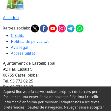
Accedeix
Xarxes socials:
Crèdits
Política de privacitat
Avís legal
Accessibilitat
Ajuntament de Castellbisbal
Av. Pau Casals 9
08755 Castellbisbal
Tel. 93 772 02 25
Fax 93 772 13 07
Aquest lloc web fa servir cookies pròpies i de tercers per
Amb la col·laboració de:
facilitar-te una experiència de navegació òptima i recollir
informació anònima per millorar i adaptar-nos a les teves
preferències i pautes de navegació. Navegar sense acceptar