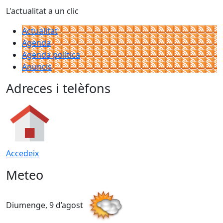
L'actualitat a un clic
Actualitat
Agenda
Agenda política
Anuncis
Adreces i telèfons
Accedeix
Meteo
Diumenge, 9 d’agost
D