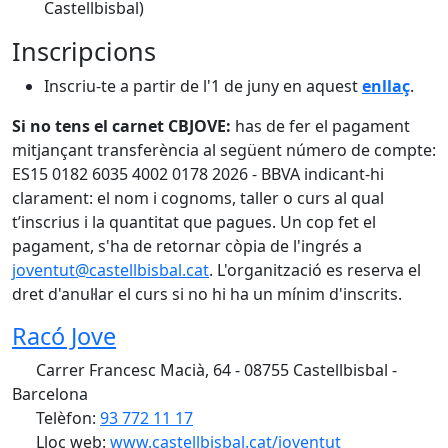
Castellbisbal)
Inscripcions
Inscriu-te a partir de l'1 de juny en aquest
enllaç
.
Si no tens el carnet CBJOVE:
has de fer el pagament
mitjançant transferència al següent número de compte:
ES15 0182 6035 4002 0178 2026 - BBVA indicant-hi
clarament: el nom i cognoms, taller o curs al qual
t’inscrius i la quantitat que pagues. Un cop fet el
pagament, s'ha de retornar còpia de l'ingrés a
joventut@castellbisbal.cat
. L'organització es reserva el
dret d'anul·lar el curs si no hi ha un mínim d'inscrits.
Racó Jove
Carrer Francesc Macià, 64 - 08755 Castellbisbal -
Barcelona
Telèfon:
93 772 11 17
Lloc web:
www.castellbisbal.cat/joventut