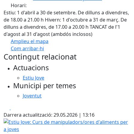
Horari:
Estiu: 1 d'abril a 30 de setembre. De dilluns a divendres,
de 18.00 a 21.00 h Hivern: 1 d'octubre a 31 de març. De
dilluns a divendres, de 17.00 a 20.00 h TANCAT de l'1
d'agost al 31 d'agost (ambdós inclosos)
Amplieu el mapa
Com arribar-hi
Leaflet
Contingut relacionat
+
Actuacions
−
Estiu Jove
Municipi per temes
Joventut
Facebook
X
Darrera actualització: 29.05.2026 | 13:16
Estiu Jove: Curs de manipuladors/ores d'aliments per a jo