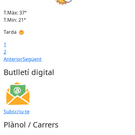
T.Màx: 37°
T
T.Min: 21°
T
Tarda
T
1
2
Anterior
Següent
Butlletí digital
Subscriu-te
Plànol / Carrers