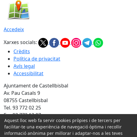
Accedeix
Xarxes socials:
Crèdits
Política de privacitat
Avís legal
Accessibilitat
Ajuntament de Castellbisbal
Av. Pau Casals 9
08755 Castellbisbal
Tel. 93 772 02 25
Fax 93 772 13 07
Aquest lloc web fa servir cookies pròpies i de tercers per
Amb la col·laboració de:
facilitar-te una experiència de navegació òptima i recollir
informació anònima per millorar i adaptar-nos a les teves