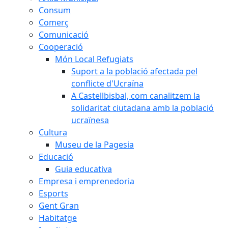
Consum
Comerç
Comunicació
Cooperació
Món Local Refugiats
Suport a la població afectada pel
conflicte d'Ucraïna
A Castellbisbal, com canalitzem la
solidaritat ciutadana amb la població
ucraïnesa
Cultura
Museu de la Pagesia
Educació
Guia educativa
Empresa i emprenedoria
Esports
Gent Gran
Habitatge