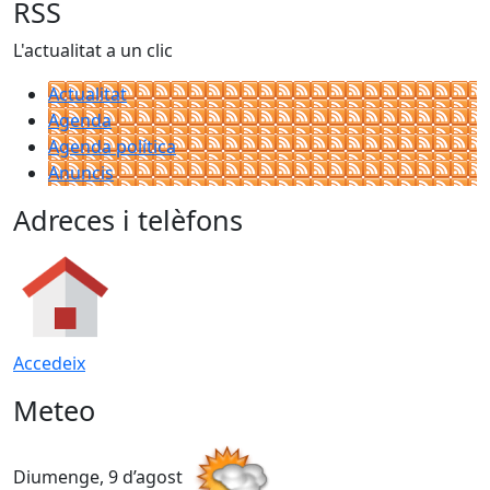
RSS
L'actualitat a un clic
Actualitat
Agenda
Agenda política
Anuncis
Adreces i telèfons
Accedeix
Meteo
Diumenge, 9 d’agost
D