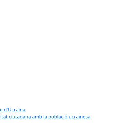
te d'Ucraïna
ritat ciutadana amb la població ucraïnesa