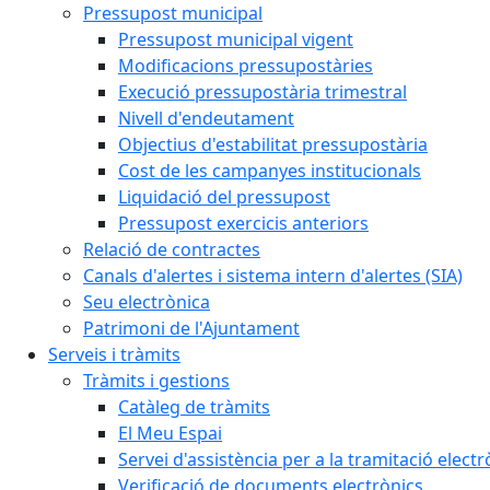
Pressupost municipal
Pressupost municipal vigent
Modificacions pressupostàries
Execució pressupostària trimestral
Nivell d'endeutament
Objectius d'estabilitat pressupostària
Cost de les campanyes institucionals
Liquidació del pressupost
Pressupost exercicis anteriors
Relació de contractes
Canals d'alertes i sistema intern d'alertes (SIA)
Seu electrònica
Patrimoni de l'Ajuntament
Serveis i tràmits
Tràmits i gestions
Catàleg de tràmits
El Meu Espai
Servei d'assistència per a la tramitació electr
Verificació de documents electrònics