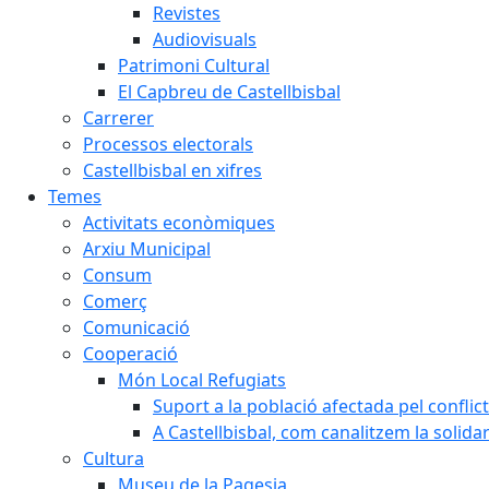
Revistes
Audiovisuals
Patrimoni Cultural
El Capbreu de Castellbisbal
Carrerer
Processos electorals
Castellbisbal en xifres
Temes
Activitats econòmiques
Arxiu Municipal
Consum
Comerç
Comunicació
Cooperació
Món Local Refugiats
Suport a la població afectada pel conflic
A Castellbisbal, com canalitzem la solida
Cultura
Museu de la Pagesia