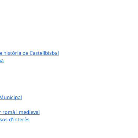
a història de Castellbisbal
na
 Municipal
or romà i medieval
rsos d'interès