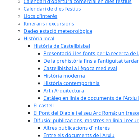
Calendari d'obertura comercial en dies festius
Calendari de dies festius
Llocs d'interès
Itineraris i excursions
Dades estació meteorològica
Història local
Història de Castellbisbal
Presentació i les fonts per la recerca de l
De la prehistòria fins a l'antiguitat tarda
Castellbisbal a l'època medieval
Història moderna
Història contemporània
Art i Arquitectura
Catàleg en línia de documents de l'Arxiu
El castell
El Pont del Diable i el seu Arc Romà: un tres
Difusió: publicacions, mostres en línia i recu
Altres publicacions d'interès
Entre els documents de l'Arxiu