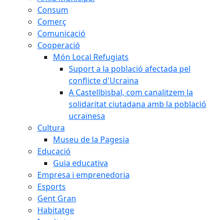
Consum
Comerç
Comunicació
Cooperació
Món Local Refugiats
Suport a la població afectada pel
conflicte d'Ucraïna
A Castellbisbal, com canalitzem la
solidaritat ciutadana amb la població
ucraïnesa
Cultura
Museu de la Pagesia
Educació
Guia educativa
Empresa i emprenedoria
Esports
Gent Gran
Habitatge