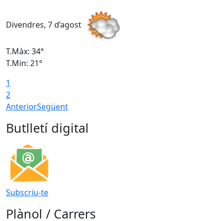
Divendres, 7 d’agost
D
T.Màx: 34°
T
T.Min: 21°
T
1
T
2
Anterior
Següent
Butlletí digital
Subscriu-te
Plànol / Carrers