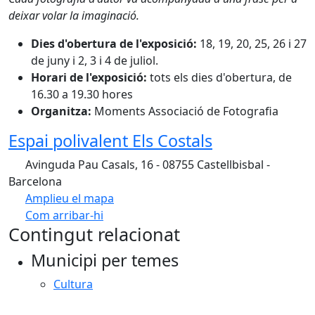
deixar volar la imaginació.
Dies d'obertura de l'exposició:
18, 19, 20, 25, 26 i 27
de juny i 2, 3 i 4 de juliol.
Horari de l'exposició:
tots els dies d'obertura, de
16.30 a 19.30 hores
Organitza:
Moments Associació de Fotografia
Espai polivalent Els Costals
Avinguda Pau Casals, 16 - 08755 Castellbisbal -
Barcelona
Amplieu el mapa
Com arribar-hi
Leaflet
Contingut relacionat
+
Municipi per temes
−
Cultura
Facebook
X