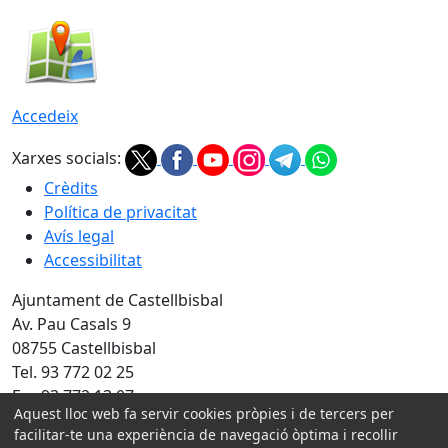
Accedeix
Xarxes socials:
Crèdits
Política de privacitat
Avís legal
Accessibilitat
Ajuntament de Castellbisbal
Av. Pau Casals 9
08755 Castellbisbal
Tel. 93 772 02 25
Fax 93 772 13 07
Aquest lloc web fa servir cookies pròpies i de tercers per
Amb la col·laboració de:
facilitar-te una experiència de navegació òptima i recollir