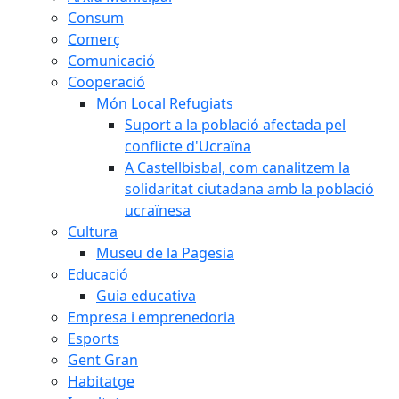
Consum
Comerç
Comunicació
Cooperació
Món Local Refugiats
Suport a la població afectada pel
conflicte d'Ucraïna
A Castellbisbal, com canalitzem la
solidaritat ciutadana amb la població
ucraïnesa
Cultura
Museu de la Pagesia
Educació
Guia educativa
Empresa i emprenedoria
Esports
Gent Gran
Habitatge