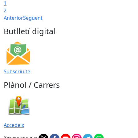
1
T
2
Anterior
Següent
Butlletí digital
Subscriu-te
Plànol / Carrers
Accedeix