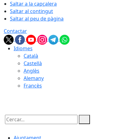
Saltar a la capçalera
Saltar al contingut
Saltar al peu de pàgina
Contactar
Idiomes
Català
Castellà
Anglès
Alemany
Francès
07.08.2026 | 16:03
Cercar:
Ajuntament