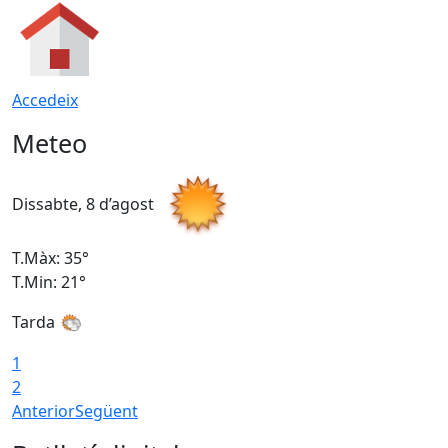
Accedeix
Meteo
Dissabte, 8 d’agost
D
T.Màx: 35°
T
T.Min: 21°
T
Tarda
1
2
Anterior
Següent