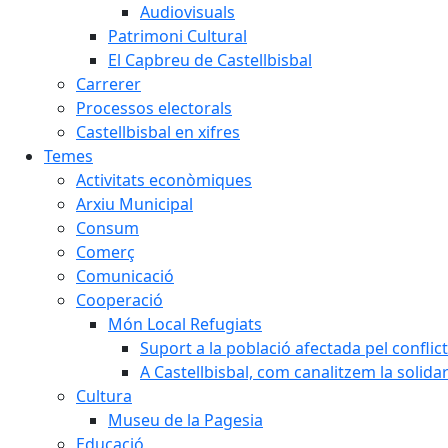
Audiovisuals
Patrimoni Cultural
El Capbreu de Castellbisbal
Carrerer
Processos electorals
Castellbisbal en xifres
Temes
Activitats econòmiques
Arxiu Municipal
Consum
Comerç
Comunicació
Cooperació
Món Local Refugiats
Suport a la població afectada pel conflic
A Castellbisbal, com canalitzem la solida
Cultura
Museu de la Pagesia
Educació