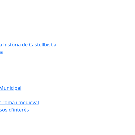
a història de Castellbisbal
na
 Municipal
or romà i medieval
rsos d'interès