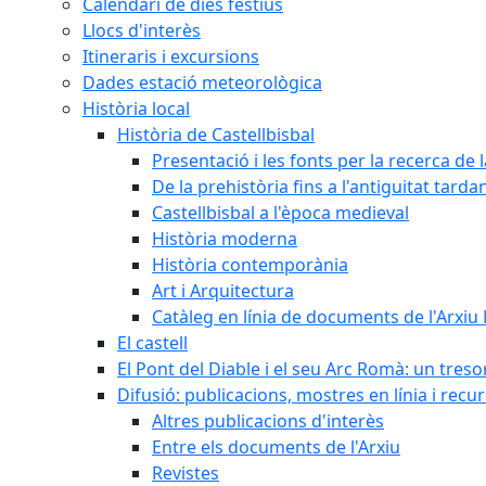
Calendari de dies festius
Llocs d'interès
Itineraris i excursions
Dades estació meteorològica
Història local
Història de Castellbisbal
Presentació i les fonts per la recerca de l
De la prehistòria fins a l'antiguitat tarda
Castellbisbal a l'època medieval
Història moderna
Història contemporània
Art i Arquitectura
Catàleg en línia de documents de l'Arxiu
El castell
El Pont del Diable i el seu Arc Romà: un tres
Difusió: publicacions, mostres en línia i recu
Altres publicacions d'interès
Entre els documents de l'Arxiu
Revistes