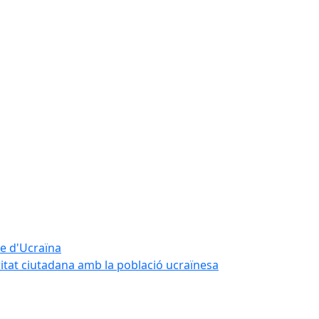
te d'Ucraïna
ritat ciutadana amb la població ucraïnesa