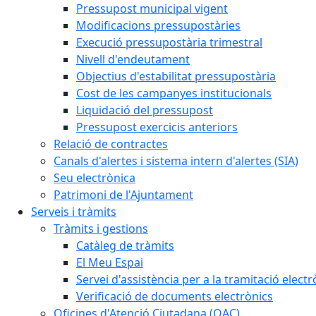
Pressupost municipal vigent
Modificacions pressupostàries
Execució pressupostària trimestral
Nivell d'endeutament
Objectius d'estabilitat pressupostària
Cost de les campanyes institucionals
Liquidació del pressupost
Pressupost exercicis anteriors
Relació de contractes
Canals d'alertes i sistema intern d'alertes (SIA)
Seu electrònica
Patrimoni de l'Ajuntament
Serveis i tràmits
Tràmits i gestions
Catàleg de tràmits
El Meu Espai
Servei d'assistència per a la tramitació electr
Verificació de documents electrònics
Oficines d'Atenció Ciutadana (OAC)