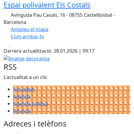
Espai polivalent Els Costals
Avinguda Pau Casals, 16 - 08755 Castellbisbal -
Barcelona
Amplieu el mapa
Com arribar-hi
Leaflet
Facebook
X
+
Darrera actualització: 28.01.2026 | 09:17
−
Imatge decorativa
RSS
L'actualitat a un clic
Actualitat
Agenda
Agenda política
Anuncis
Adreces i telèfons