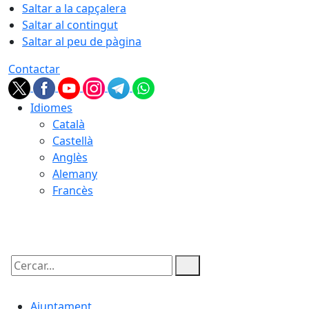
Saltar a la capçalera
Saltar al contingut
Saltar al peu de pàgina
Contactar
Idiomes
Català
Castellà
Anglès
Alemany
Francès
07.08.2026 | 22:50
Cercar:
Ajuntament