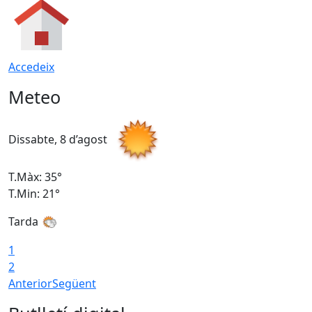
Accedeix
Meteo
Dissabte, 8 d’agost
D
T.Màx: 35°
T
T.Min: 21°
T
Tarda
1
2
Anterior
Següent