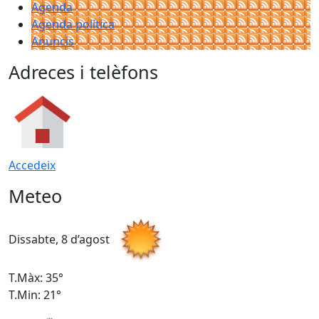
Agenda
Agenda política
Anuncis
Adreces i telèfons
Accedeix
Meteo
Dissabte, 8 d’agost
D
T.Màx: 35°
T
T.Min: 21°
T