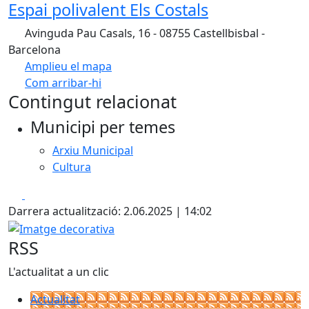
Espai polivalent Els Costals
Avinguda Pau Casals, 16 - 08755 Castellbisbal -
Barcelona
Amplieu el mapa
Com arribar-hi
Leaflet
Contingut relacionat
+
Municipi per temes
−
Arxiu Municipal
Cultura
Facebook
X
Darrera actualització: 2.06.2025 | 14:02
Imatge decorativa
RSS
L'actualitat a un clic
Actualitat