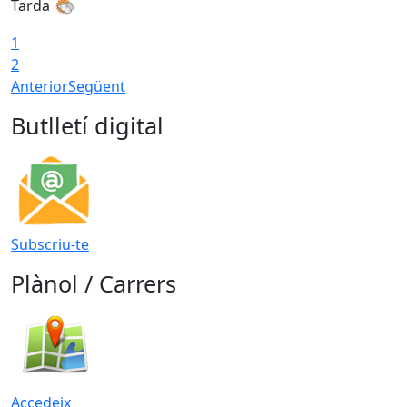
Tarda
1
2
Anterior
Següent
Butlletí digital
Subscriu-te
Plànol / Carrers
Accedeix