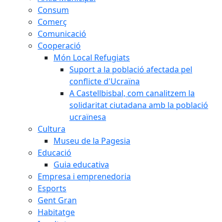
Consum
Comerç
Comunicació
Cooperació
Món Local Refugiats
Suport a la població afectada pel
conflicte d'Ucraïna
A Castellbisbal, com canalitzem la
solidaritat ciutadana amb la població
ucraïnesa
Cultura
Museu de la Pagesia
Educació
Guia educativa
Empresa i emprenedoria
Esports
Gent Gran
Habitatge