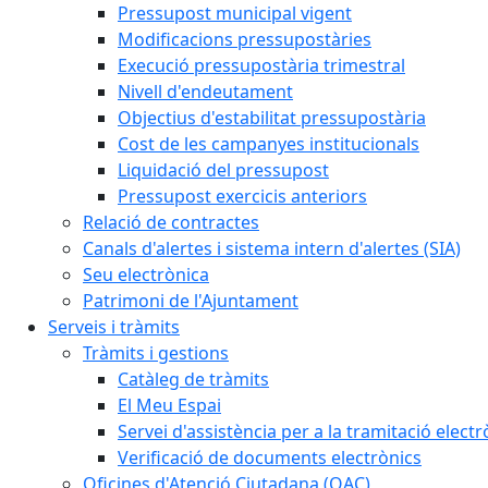
Pressupost municipal vigent
Modificacions pressupostàries
Execució pressupostària trimestral
Nivell d'endeutament
Objectius d'estabilitat pressupostària
Cost de les campanyes institucionals
Liquidació del pressupost
Pressupost exercicis anteriors
Relació de contractes
Canals d'alertes i sistema intern d'alertes (SIA)
Seu electrònica
Patrimoni de l'Ajuntament
Serveis i tràmits
Tràmits i gestions
Catàleg de tràmits
El Meu Espai
Servei d'assistència per a la tramitació electr
Verificació de documents electrònics
Oficines d'Atenció Ciutadana (OAC)