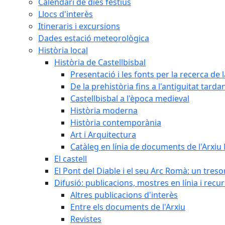
Calendari de dies festius
Llocs d'interès
Itineraris i excursions
Dades estació meteorològica
Història local
Història de Castellbisbal
Presentació i les fonts per la recerca de l
De la prehistòria fins a l'antiguitat tarda
Castellbisbal a l'època medieval
Història moderna
Història contemporània
Art i Arquitectura
Catàleg en línia de documents de l'Arxiu
El castell
El Pont del Diable i el seu Arc Romà: un tres
Difusió: publicacions, mostres en línia i recu
Altres publicacions d'interès
Entre els documents de l'Arxiu
Revistes