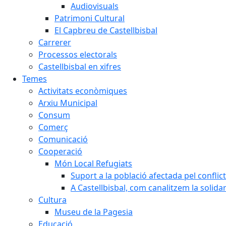
Audiovisuals
Patrimoni Cultural
El Capbreu de Castellbisbal
Carrerer
Processos electorals
Castellbisbal en xifres
Temes
Activitats econòmiques
Arxiu Municipal
Consum
Comerç
Comunicació
Cooperació
Món Local Refugiats
Suport a la població afectada pel conflic
A Castellbisbal, com canalitzem la solida
Cultura
Museu de la Pagesia
Educació