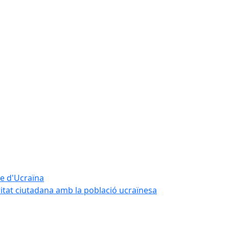
te d'Ucraïna
ritat ciutadana amb la població ucraïnesa