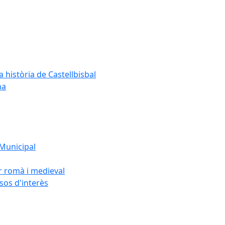
a història de Castellbisbal
na
 Municipal
or romà i medieval
rsos d'interès