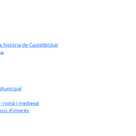
a història de Castellbisbal
na
 Municipal
or romà i medieval
rsos d'interès