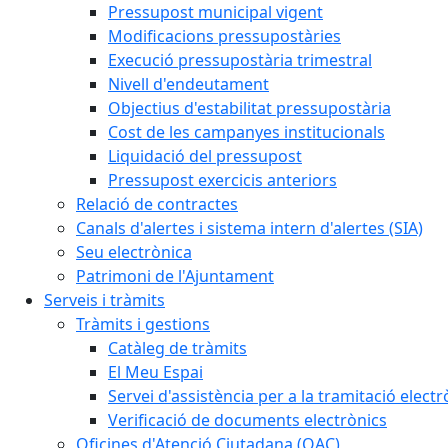
Pressupost municipal vigent
Modificacions pressupostàries
Execució pressupostària trimestral
Nivell d'endeutament
Objectius d'estabilitat pressupostària
Cost de les campanyes institucionals
Liquidació del pressupost
Pressupost exercicis anteriors
Relació de contractes
Canals d'alertes i sistema intern d'alertes (SIA)
Seu electrònica
Patrimoni de l'Ajuntament
Serveis i tràmits
Tràmits i gestions
Catàleg de tràmits
El Meu Espai
Servei d'assistència per a la tramitació electr
Verificació de documents electrònics
Oficines d'Atenció Ciutadana (OAC)