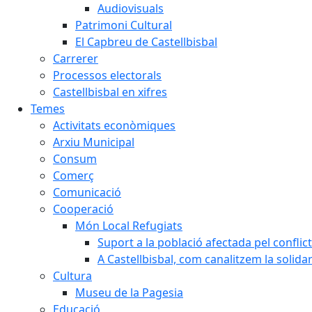
Audiovisuals
Patrimoni Cultural
El Capbreu de Castellbisbal
Carrerer
Processos electorals
Castellbisbal en xifres
Temes
Activitats econòmiques
Arxiu Municipal
Consum
Comerç
Comunicació
Cooperació
Món Local Refugiats
Suport a la població afectada pel conflic
A Castellbisbal, com canalitzem la solida
Cultura
Museu de la Pagesia
Educació