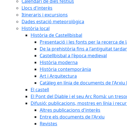
Calendari de dies festius
Llocs d'interès
Itineraris i excursions
Dades estació meteorològica
Història local
Història de Castellbisbal
Presentació i les fonts per la recerca de l
De la prehistòria fins a l'antiguitat tarda
Castellbisbal a l'època medieval
Història moderna
Història contemporània
Art i Arquitectura
Catàleg en línia de documents de l'Arxiu
El castell
El Pont del Diable i el seu Arc Romà: un tres
Difusió: publicacions, mostres en línia i recu
Altres publicacions d'interès
Entre els documents de l'Arxiu
Revistes