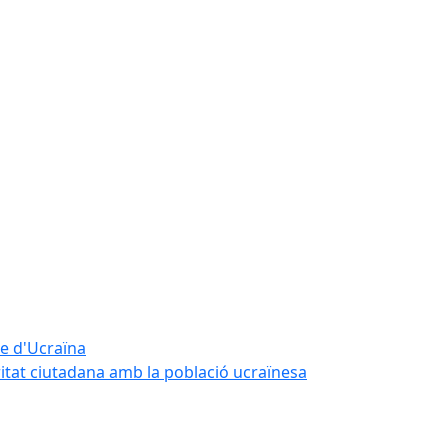
te d'Ucraïna
ritat ciutadana amb la població ucraïnesa