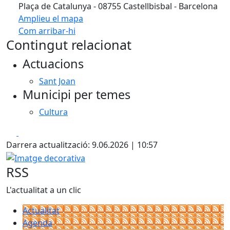
Plaça de Catalunya - 08755 Castellbisbal - Barcelona
Amplieu el mapa
Com arribar-hi
Leaflet
Contingut relacionat
+
Actuacions
−
Sant Joan
Municipi per temes
Cultura
Facebook
X
Darrera actualització: 9.06.2026 | 10:57
Imatge decorativa
RSS
L'actualitat a un clic
Actualitat
Agenda