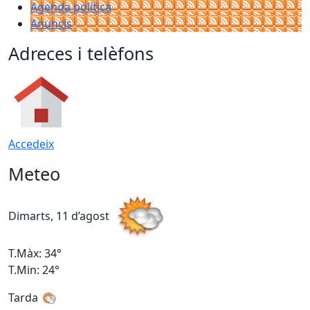
Agenda política
Anuncis
Adreces i telèfons
Accedeix
Meteo
Dimarts, 11 d’agost
D
T.Màx: 34°
T
T.Min: 24°
T
Tarda