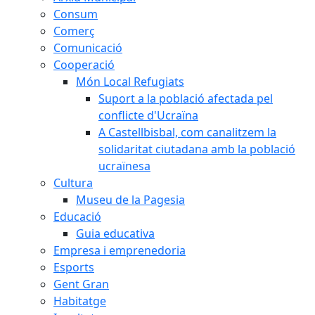
Consum
Comerç
Comunicació
Cooperació
Món Local Refugiats
Suport a la població afectada pel
conflicte d'Ucraïna
A Castellbisbal, com canalitzem la
solidaritat ciutadana amb la població
ucraïnesa
Cultura
Museu de la Pagesia
Educació
Guia educativa
Empresa i emprenedoria
Esports
Gent Gran
Habitatge