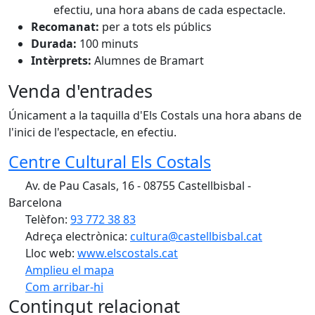
efectiu, una hora abans de cada espectacle.
Recomanat:
per a tots els públics
Durada:
100 minuts
Intèrprets:
Alumnes de Bramart
Venda d'entrades
Únicament a la taquilla d'Els Costals una hora abans de
l'inici de l'espectacle, en efectiu.
Centre Cultural Els Costals
Av. de Pau Casals, 16 - 08755 Castellbisbal -
Barcelona
Telèfon:
93 772 38 83
Adreça electrònica:
cultura@castellbisbal.cat
Lloc web:
www.elscostals.cat
Amplieu el mapa
Com arribar-hi
Leaflet
Contingut relacionat
+