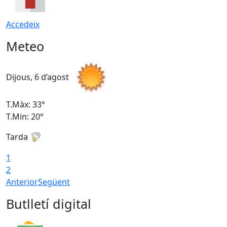
Accedeix
Meteo
Dijous, 6 d’agost
D
T.Màx: 33°
T
T.Min: 20°
T
Tarda
1
2
Anterior
Següent
Butlletí digital