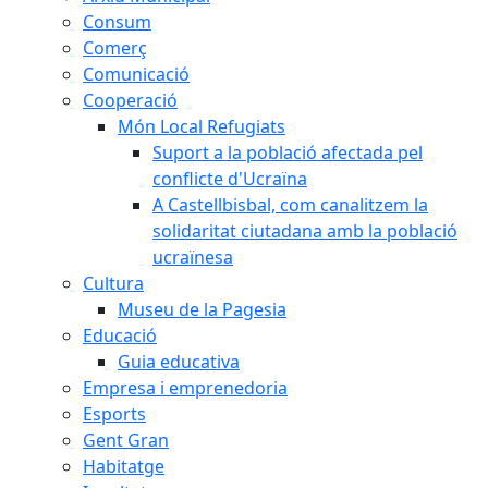
Consum
Comerç
Comunicació
Cooperació
Món Local Refugiats
Suport a la població afectada pel
conflicte d'Ucraïna
A Castellbisbal, com canalitzem la
solidaritat ciutadana amb la població
ucraïnesa
Cultura
Museu de la Pagesia
Educació
Guia educativa
Empresa i emprenedoria
Esports
Gent Gran
Habitatge