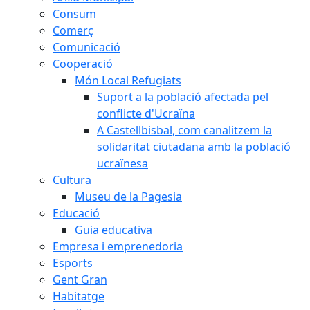
Consum
Comerç
Comunicació
Cooperació
Món Local Refugiats
Suport a la població afectada pel
conflicte d'Ucraïna
A Castellbisbal, com canalitzem la
solidaritat ciutadana amb la població
ucraïnesa
Cultura
Museu de la Pagesia
Educació
Guia educativa
Empresa i emprenedoria
Esports
Gent Gran
Habitatge