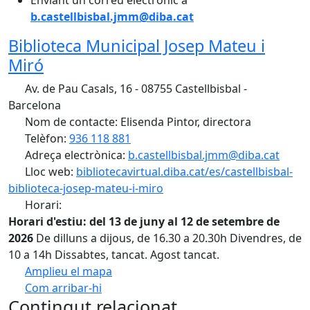
Enviant un correu electrònic a
b.castellbisbal.jmm@diba.cat
Biblioteca Municipal Josep Mateu i
Miró
Av. de Pau Casals, 16 - 08755 Castellbisbal -
Barcelona
Nom de contacte: Elisenda Pintor, directora
Telèfon:
936 118 881
Adreça electrònica:
b.castellbisbal.jmm@diba.cat
Lloc web:
bibliotecavirtual.diba.cat/es/castellbisbal-
biblioteca-josep-mateu-i-miro
Horari:
Horari d'estiu: del 13 de juny al 12 de setembre de
2026
De dilluns a dijous, de 16.30 a 20.30h Divendres, de
10 a 14h Dissabtes, tancat. Agost tancat.
Amplieu el mapa
Com arribar-hi
Leaflet
Contingut relacionat