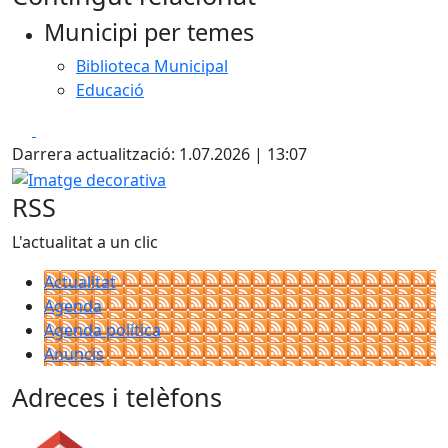
+
Municipi per temes
−
Biblioteca Municipal
Educació
Facebook
X
Darrera actualització: 1.07.2026 | 13:07
Imatge decorativa
RSS
L'actualitat a un clic
Actualitat
Agenda
Agenda política
Anuncis
Adreces i telèfons