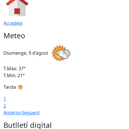
Accedeix
Meteo
Diumenge, 9 d’agost
D
T.Màx: 37°
T
T.Min: 21°
T
Tarda
T
1
2
Anterior
Següent
Butlletí digital