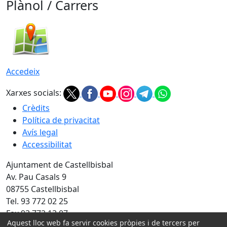
Plànol / Carrers
Accedeix
Xarxes socials:
Crèdits
Política de privacitat
Avís legal
Accessibilitat
Ajuntament de Castellbisbal
Av. Pau Casals 9
08755 Castellbisbal
Tel. 93 772 02 25
Fax 93 772 13 07
Aquest lloc web fa servir cookies pròpies i de tercers per