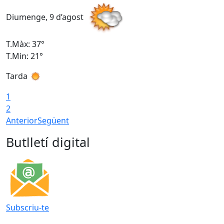
Diumenge, 9 d’agost
D
T.Màx: 37°
T
T.Min: 21°
T
Tarda
T
1
2
Anterior
Següent
Butlletí digital
Subscriu-te