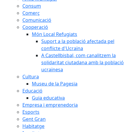
Consum
Comerç
Comunicació
Cooperació
Món Local Refugiats
Suport a la població afectada pel
conflicte d'Ucraïna
A Castellbisbal, com canalitzem la
solidaritat ciutadana amb la població
ucraïnesa
Cultura
Museu de la Pagesia
Educació
Guia educativa
Empresa i emprenedoria
Esports
Gent Gran
Habitatge