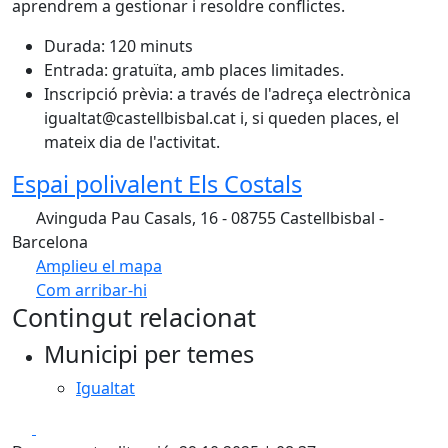
aprendrem a gestionar i resoldre conflictes.
Durada: 120 minuts
Entrada: gratuïta, amb places limitades.
Inscripció prèvia: a través de l'adreça electrònica
igualtat@castellbisbal.cat i, si queden places, el
mateix dia de l'activitat.
Espai polivalent Els Costals
Avinguda Pau Casals, 16 - 08755 Castellbisbal -
Barcelona
Amplieu el mapa
Com arribar-hi
Leaflet
Contingut relacionat
+
Municipi per temes
−
Igualtat
Facebook
X