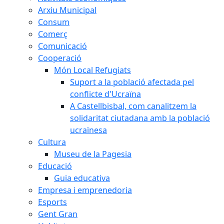
Arxiu Municipal
Consum
Comerç
Comunicació
Cooperació
Món Local Refugiats
Suport a la població afectada pel
conflicte d'Ucraïna
A Castellbisbal, com canalitzem la
solidaritat ciutadana amb la població
ucraïnesa
Cultura
Museu de la Pagesia
Educació
Guia educativa
Empresa i emprenedoria
Esports
Gent Gran