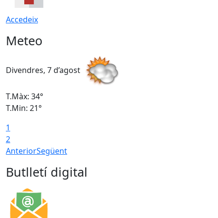
Accedeix
Meteo
Divendres, 7 d’agost
D
T.Màx: 34°
T
T.Min: 21°
T
1
T
2
Anterior
Següent
Butlletí digital