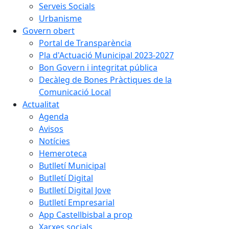
Serveis Socials
Urbanisme
Govern obert
Portal de Transparència
Pla d'Actuació Municipal 2023-2027
Bon Govern i integritat pública
Decàleg de Bones Pràctiques de la
Comunicació Local
Actualitat
Agenda
Avisos
Notícies
Hemeroteca
Butlletí Municipal
Butlletí Digital
Butlletí Digital Jove
Butlletí Empresarial
App Castellbisbal a prop
Xarxes socials