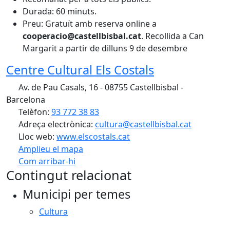
Durada: 60 minuts.
Preu: Gratuït amb reserva online a
cooperacio@castellbisbal.cat
. Recollida a Can
Margarit a partir de dilluns 9 de desembre
Centre Cultural Els Costals
Av. de Pau Casals, 16 - 08755 Castellbisbal -
Barcelona
Telèfon:
93 772 38 83
Adreça electrònica:
cultura@castellbisbal.cat
Lloc web:
www.elscostals.cat
Amplieu el mapa
Com arribar-hi
Leaflet
Contingut relacionat
+
Municipi per temes
−
Cultura